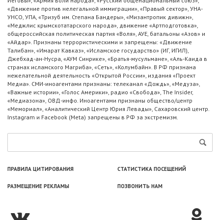
Иеговы», «Армия воли народа», «Русский общенациональный союз»,
«Движение против нелегальной иммиграции», «Правый сектор», УНА-
УНСО, УПА, «Тризуб им. Степана Бандеры», «Мизантропик дивижн»,
«Меджлис крымскотатарского народа», движение «Артподготовка»,
общероссийская политическая партия «Воля», АУЕ, батальоны «Азов» и
«Айдар». Признаны террористическими и запрещены: «Движение
Талибан», «Имарат Кавказ», «Исламское государство» (ИГ, ИГИЛ),
Джебхад-ан-Нусра, «АУМ Синрике», «Братья-мусульмане», «Аль-Каида в
странах исламского Магриба», «Сеть», «Колумбайн». В РФ признана
нежелательной деятельность «Открытой России», издания «Проект
Медиа». СМИ-иноагентами признаны: телеканал «Дождь», «Медуза»,
«Важные истории», «Голос Америки», радио «Свобода», The Insider,
«Медиазона», ОВД-инфо. Иноагентами признаны общество/центр
«Мемориал», «Аналитический Центр Юрия Левады», Сахаровский центр.
Instagram и Facebook (Metа) запрещены в РФ за экстремизм.
ПРАВИЛА ЦИТИРОВАНИЯ
СТАТИСТИКА ПОСЕЩЕНИЙ
РАЗМЕЩЕНИЕ РЕКЛАМЫ
ПОЗВОНИТЬ НАМ