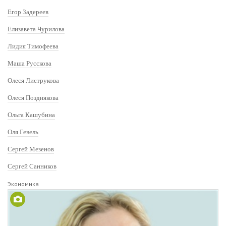
Егор Задереев
Елизавета Чурилова
Лидия Тимофеева
Маша Русскова
Олеся Листрукова
Олеся Позднякова
Ольга Кашубина
Оля Гевель
Сергей Мезенов
Сергей Санников
Экономика