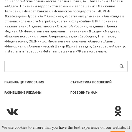
общероссийская политическая партия «Воля», АУЕ, батальоны «Азов» и
«Айдар». Признаны террористическими и запрещены: «Движение
Талибан», «Имарат Кавказ», «Исламское государство» (ИГ, ИГИЛ),
Джебхад-ан-Нусра, «АУМ Синрике», «Братья-мусульмане», «Аль-Каида в
странах исламского Магриба», «Сеть», «Колумбайн». В РФ признана
нежелательной деятельность «Открытой России», издания «Проект
Медиа». СМИ-иноагентами признаны: телеканал «Дождь», «Медуза»,
«Важные истории», «Голос Америки», радио «Свобода», The Insider,
«Медиазона», ОВД-инфо. Иноагентами признаны общество/центр
«Мемориал», «Аналитический Центр Юрия Левады», Сахаровский центр.
Instagram и Facebook (Metа) запрещены в РФ за экстремизм.
ПРАВИЛА ЦИТИРОВАНИЯ
СТАТИСТИКА ПОСЕЩЕНИЙ
РАЗМЕЩЕНИЕ РЕКЛАМЫ
ПОЗВОНИТЬ НАМ
We use cookies to ensure that you have the best experience on our website. If
© ООО «Лаборатория Новоcтей», 2003—2026.