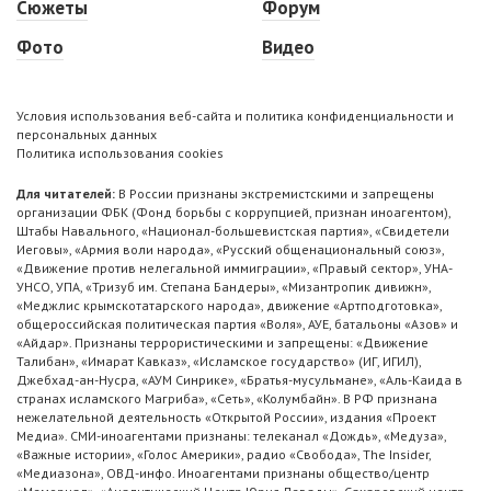
Сюжеты
Форум
Фото
Видео
Условия использования веб-сайта и политика конфиденциальности и
персональных данных
Политика использования cookies
Для читателей:
В России признаны экстремистскими и запрещены
организации ФБК (Фонд борьбы с коррупцией, признан иноагентом),
Штабы Навального, «Национал-большевистская партия», «Свидетели
Иеговы», «Армия воли народа», «Русский общенациональный союз»,
«Движение против нелегальной иммиграции», «Правый сектор», УНА-
УНСО, УПА, «Тризуб им. Степана Бандеры», «Мизантропик дивижн»,
«Меджлис крымскотатарского народа», движение «Артподготовка»,
общероссийская политическая партия «Воля», АУЕ, батальоны «Азов» и
«Айдар». Признаны террористическими и запрещены: «Движение
Талибан», «Имарат Кавказ», «Исламское государство» (ИГ, ИГИЛ),
Джебхад-ан-Нусра, «АУМ Синрике», «Братья-мусульмане», «Аль-Каида в
странах исламского Магриба», «Сеть», «Колумбайн». В РФ признана
нежелательной деятельность «Открытой России», издания «Проект
Медиа». СМИ-иноагентами признаны: телеканал «Дождь», «Медуза»,
«Важные истории», «Голос Америки», радио «Свобода», The Insider,
«Медиазона», ОВД-инфо. Иноагентами признаны общество/центр