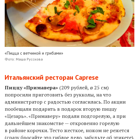
«Пицца с ветчиной и грибами»
Фото: Маша Русскова
Итальянский ресторан Caprese
Пиццу «Примавера»
(209 рублей, ø 25 см)
попросили приготовить без рукколы, на что
администратор с радостью согласилась. По акции
пообещали подарить в подарок вторую пиццу
«Цезарь». «Примаверу» подали подгорелую, а при
дальнейшем знакомстве — откровенно горелую
в районе корочки. Тесто жесткое, ножом не режется
(сразу бросайте это гиблое дело, забудьте об этикете),