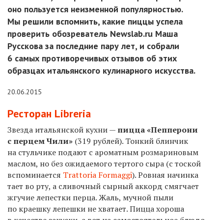
оно пользуется неизменной популярностью.
Мы решили вспомнить, какие пиццы успела
проверить обозреватель Newslab.ru Маша
Русскова за последние пару лет, и собрали
6 самых противоречивых отзывов об этих
образцах итальянского кулинарного искусства.
20.06.2015
Ресторан Libreria
Звезда итальянской кухни —
пицца
«Пепперони
с перцем Чили»
(319 рублей). Тонкий блинчик
на стульчике подают с ароматным розмариновым
маслом, но без ожидаемого тертого сыра (с тоской
вспоминается
Trattoria Formaggi
). Ровная начинка
тает во рту, а сливочный сырный аккорд смягчает
жгучие лепестки перца. Жаль, мучной пыли
по краешку лепешки не хватает. Пицца хороша
в качестве закуски, а вот на самостоятельное блюдо