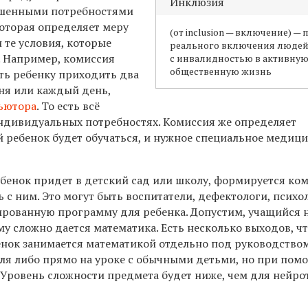
Инклюзия
ышенными потребностями
оторая определяет меру
(от inclusion — включение) — 
 те условия, которые
реального включения люде
 Например, комиссия
с инвалидностью в активну
общественную жизнь
ь ребенку приходить два
дня или каждый день,
ьютора
. То есть всё
индивидуальных потребностях. Комиссия же определяет
й ребенок будет обучаться, и нужное специальное медиц
бенок придет в детский сад или школу, формируется ком
ь с ним. Это могут быть воспитатели, дефектологи, психо
рованную программу для ребенка. Допустим, учащийся 
ему сложно дается математика. Есть несколько выходов, ч
енок занимается математикой отдельно под руководство
еля либо прямо на уроке с обычными детьми, но при пом
 Уровень сложности предмета будет ниже, чем для нейр