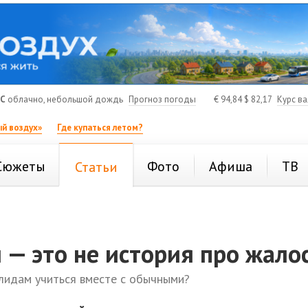
°C
облачно, небольшой дождь
Прогноз погоды
€
94,84
$
82,17
Курс в
й воздух»
Где купаться летом?
Сюжеты
Фото
Афиша
ТВ
Статьи
— это не история про жало
лидам учиться вместе с обычными?