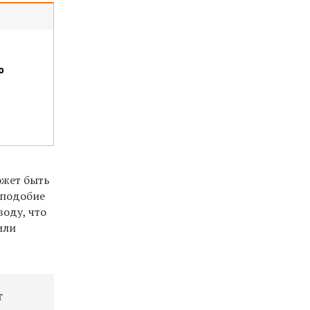
ю
ожет быть
аподобие
воду, что
или
т