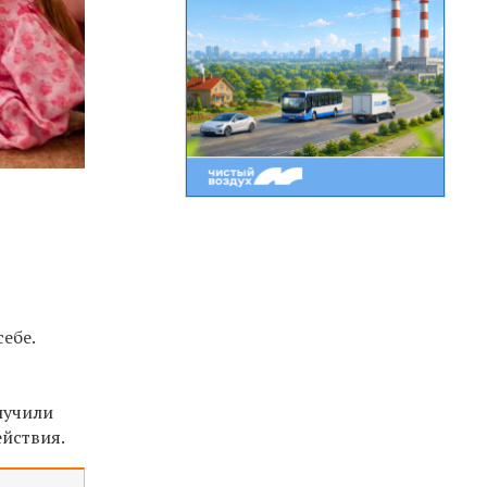
ебе.
лучили
ействия.