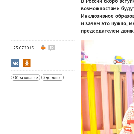
В России скоро вступ
возможностями будут
Инклюзивное образов
и зачем это нужно, 
председателем движе
23.07.2015
50
Образование
Здоровье