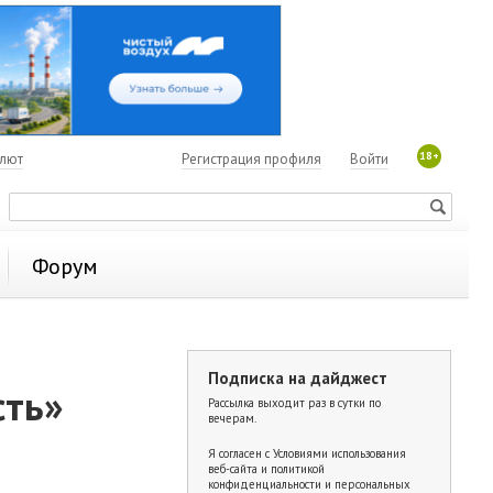
18+
алют
Регистрация профиля
Войти
Форум
Подписка на дайджест
сть»
Рассылка выходит раз в сутки по
вечерам.
Я согласен с
Условиями использования
веб-сайта и политикой
конфиденциальности и персональных