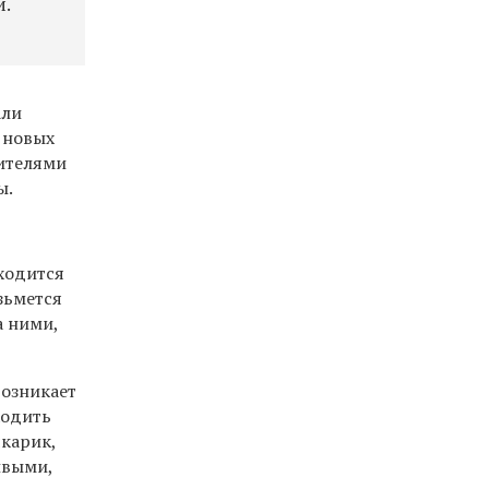
и.
али
 новых
дителями
ы.
ходится
зьмется
а ними,
озникает
ходить
чкарик,
ивыми,