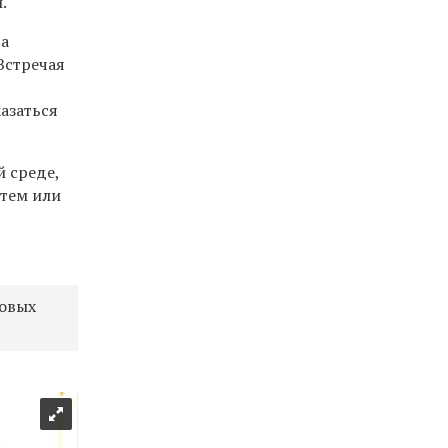
.
да
Встречая
азаться
 среде,
 тем или
ровых