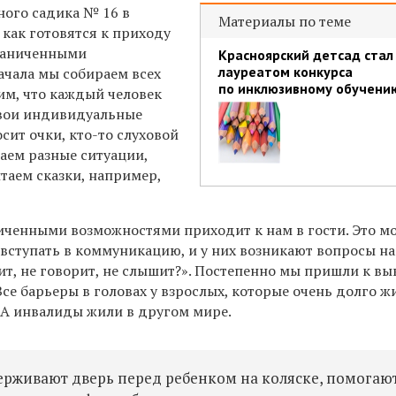
ого садика № 16 в
Материалы по теме
как готовятся к приходу
граниченными
Красноярский детсад стал
лауреатом конкурса
ачала мы собираем всех
по инклюзивному обучени
им, что каждый человек
свои индивидуальные
осит очки, кто-то слуховой
аем разные ситуации,
таем сказки, например,
ниченными возможностями приходит к нам в гости. Это м
 вступать в коммуникацию, и у них возникают вопросы н
ит, не говорит, не слышит?». Постепенно мы пришли к вы
 Все барьеры в головах у взрослых, которые очень долго ж
. А инвалиды жили в другом мире.
ерживают дверь перед ребенком на коляске, помогаю