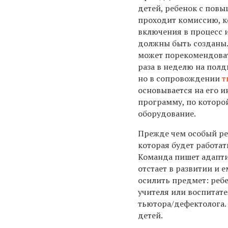
детей, ребенок с пов
проходит комиссию, к
включения в процесс и
должны быть созданы.
может порекомендоват
раза в неделю на пол
но в сопровождении
т
основывается на его 
программу, по которо
оборудование.
Прежде чем особый ре
которая будет работат
Команда пишет адапти
отстает в развитии и 
осилить предмет: реб
учителя или воспитат
тьютора/дефектолога.
детей.