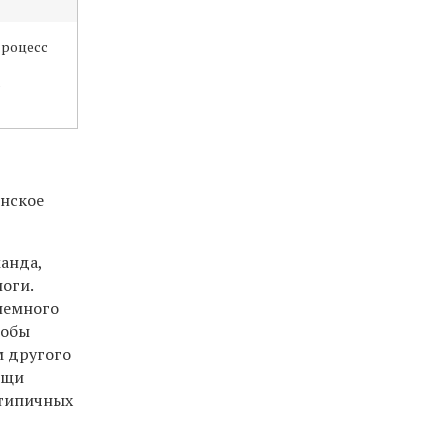
процесс
й
ю
инское
анда,
логи.
немного
тобы
м другого
ощи
отипичных