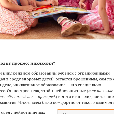
оходит процесс инклюзии?
ри инклюзивном образовании ребенок с ограниченными
я в среду здоровых детей, остается брошенным, сам по с
ом деле, инклюзивное образование — это специально
сс. Он построен так, чтобы нейротипичные (
так на языке
ся обычные дети — прим.ред.
) и дети с инвалидностью по
развития. Чтобы всем было комфортно от такого взаимод
в среду нейротипичных