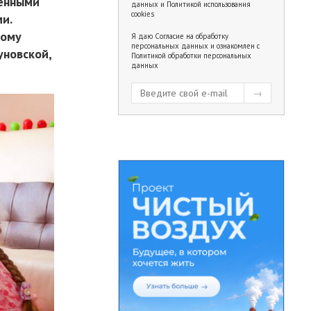
ченными
данных
и
Политикой использования
cookies
и.
кому
Я даю
Согласие на обработку
персональных данных
и ознакомлен с
уновской,
Политикой обработки персональных
данных