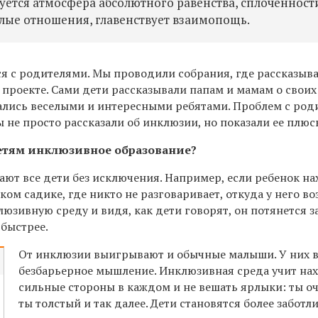
твуется атмосфера абсолютного равенства, сплоченност
лые отношения, главенствует взаимопощь.
ся с родителями. Мы проводили собрания, где рассказыв
проекте. Сами дети рассказывали папам и мамам о своих
зались веселыми и интересными ребятами. Проблем с ро
ы не просто рассказали об инклюзии, но показали ее плюс
етям инклюзивное образование?
ют все дети без исключения. Например, если ребенок на
ом садике, где никто не разговаривает, откуда у него во
люзивную среду и видя, как дети говорят, он потянется з
 быстрее.
От инклюзии выигрывают и обычные малыши. У них в
безбарьерное мышление. Инклюзивная среда учит на
сильные стороны в каждом и не вешать ярлыки: ты о
ты толстый и так далее. Дети становятся более заботл