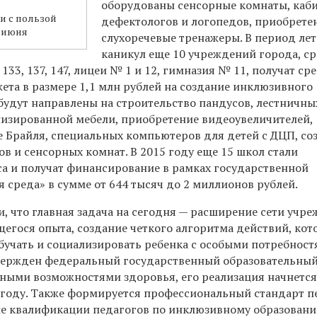
оборудованы сенсорные комнаты, каб
 и с пользой
дефектологов и логопедов, приобрете
1 июня
слухоречевые тренажеры. В период ле
каникул еще 10 учреждений города, с
, 133, 137, 147, лицеи № 1 и 12, гимназия № 11, получат ср
ета в размере 1,1 млн рублей на создание инклюзивного
будут направлены на строительство пандусов, лестничны
изированной мебели, приобретение видеоувеличителей,
е Брайля, специальных компьютеров для детей с ДЦП, со
в и сенсорных комнат. В 2015 году еще 15 школ стали
а и получат финансирование в рамках государственной
 среда» в сумме от 644 тысяч до 2 миллионов рублей.
, что главная задача на сегодня — расширение сети учре
егося опыта, создание четкого алгоритма действий, ко
бучать и социализировать ребенка с особыми потребност
вержден федеральный государственный образовательный
нными возможностями здоровья, его реализация начнетс
году. Также формируется профессиональный стандарт пе
е квалификации педагогов по инклюзивному образовани