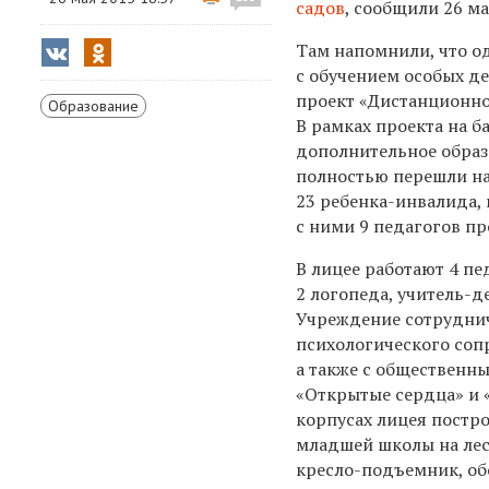
садов
, сообщили 26 м
Там напомнили, что о
с обучением особых де
проект «Дистанционно
Образование
В рамках проекта на 
дополнительное образ
полностью перешли на
23 ребенка-инвалида, 
с ними 9 педагогов п
В лицее работают 4 пе
2 логопеда, учитель-д
Учреждение сотруднич
психологического соп
а также с общественн
«Открытые сердца» и 
корпусах лицея постр
младшей школы на лес
кресло-подъемник, об