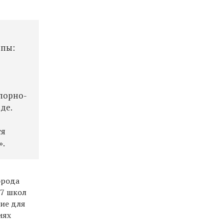
ппы:
т
порно-
де.
ся
».
орода
 7 школ
ие для
иях