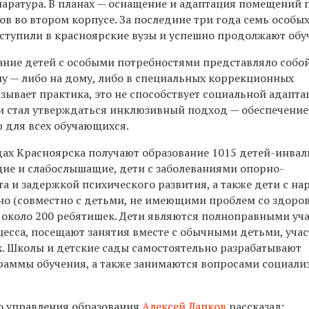
аратура. В планах — оснащение и адаптация помещений 
в во втором корпусе. За последние три года семь особы
ступили в красноярские вузы и успешно продолжают обу
ние детей с особыми потребностями представляло собо
у — либо на дому, либо в специальных коррекционных
зывает практика, это не способствует социальной адапта
и стал утверждаться инклюзивный подход — обеспечение
ю для всех обучающихся.
дах Красноярска получают образование 1015 детей-инвал
ие и слабослышащие, дети с заболеваниями опорно-
а и задержкой психического развития, а также дети с н
но (совместно с детьми, не имеющими проблем со здоро
 около 200 ребятишек. Дети являются полноправными уч
цесса, посещают занятия вместе с обычными детьми, уча
. Школы и детские сады самостоятельно разрабатывают
аммы обучения, а также занимаются вопросами социали
о управления образования
Алексей Лапков
рассказал: