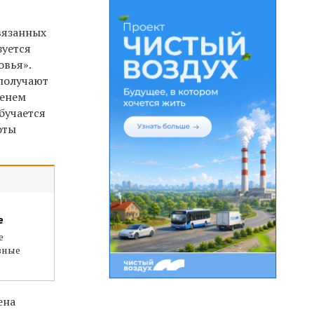
вязанных
зуется
овья».
 получают
менем
бучается
оты
е
е
зные
ена