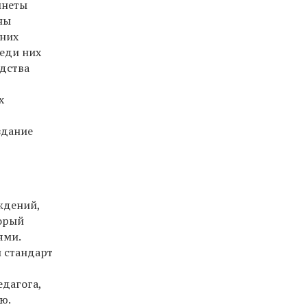
инеты
ны
тних
реди них
едства
х
здание
ждений,
торый
ями.
 стандарт
я
дагога,
ю.