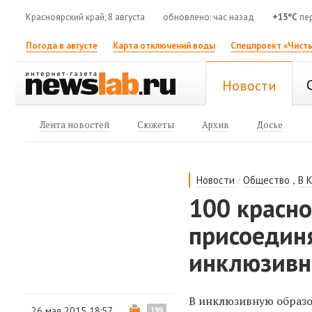
Красноярский край, 8 августа
обновлено: час назад
+15°C
пе
Погода в августе
Карта отключений воды
Спецпроект «Чисты
Новости
Лента новостей
Сюжеты
Архив
Досье
/
,
Новости
Общество
В 
100 красно
присоедин
инклюзивн
В инклюзивную образо
26 мая 2015 18:57
199