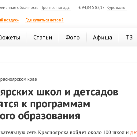
ременная облачность
Прогноз погоды
€
94,84
$
82,17
Курс валют
й воздух»
Где купаться летом?
Сюжеты
Статьи
Фото
Афиша
ТВ
Красноярском крае
ярских школ и детсадов
ятся к программам
ого образования
вательную сеть Красноярска войдет около 100 школ и
де