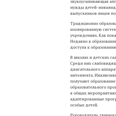
звукоусиливающая апп
нужды детей-инвалидо
выпускников лицея по
Традиционно образова
изолированную систем
учреждениях. Как пока
Недавно в образовани
доступа к образовани
В школах и детских са
Среди них слабовидящ
двигательного аппарат
интеллекта. Инклюзив
получают образование
образовательного про
в общих мероприятиях
адаптированные прогр
особых детей.
Руководитель главног