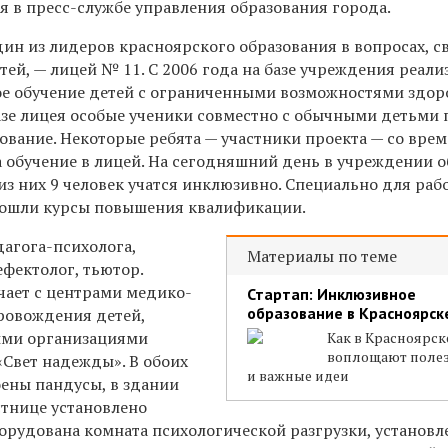
ая в пресс-службе управления образования города.
дин из лидеров красноярского образования в вопросах, с
тей, — лицей № 11. С 2006 года на базе учреждения реали
е обучение детей с ограниченными возможностями здор
базе лицея особые ученики совместно с обычными детьми
ование. Некоторые ребята — участники проекта — со вре
 обучение в лицей. На сегодняшний день в учреждении о
из них 9 человек учатся инклюзивно. Специально для раб
рошли курсы повышения квалификации.
дагога-психолога,
Материалы по теме
ефектолог, тьютор.
ает с центрами медико-
Стартап: Инклюзивное
образование в Красноярск
ровождения детей,
ыми организациями
Как в Красноярск
воплощают поле
«Свет надежды». В обоих
и важные идеи
оены пандусы, в здании
тнице установлено
орудована комната психологической разгрузки, установл