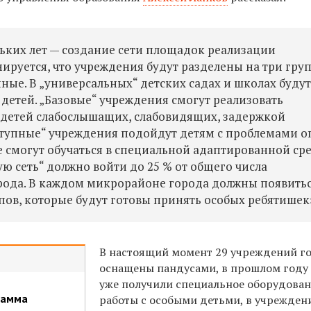
ьких лет — создание сети площадок реализации
ируется, что учреждения будут разделены на три гру
ные. В „универсальных“ детских садах и школах буду
 детей. „Базовые“ учреждения смогут реализовать
детей слабослышащих, слабовидящих, задержкой
ступные“ учреждения подойдут детям с проблемами о
е смогут обучаться в специальной адаптированной сре
ую сеть“ должно войти до 25 % от общего числа
рода. В каждом микрорайоне города должны появить
пов, которые будут готовы принять особых ребятишек
В настоящий момент 29 учреждений г
оснащены пандусами, в прошлом году
уже получили специальное оборудован
рамма
работы с особыми детьми, в учрежден