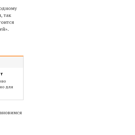
родному
, так
тоится
ей».
нт
ово
но для
тановимся