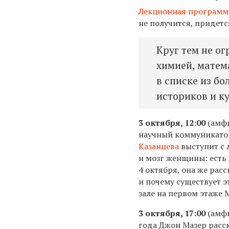
Лекционная программ
не получится, придетс
Круг тем не о
химией, матем
в списке из бо
историков и к
3 октября, 12:00
(амфи
научный коммуникато
Казанцева
выступит с 
и мозг женщины: есть 
4 октября, она же расс
и почему существует э
зале на первом этаже
3 октября, 17:00
(амфи
года Джон Мазер расс