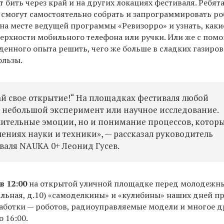
 бить через край и на других локациях фестиваля. Ребят
смогут самостоятельно собрать и запрограммировать ро
на месте ведущей программы «Ревизорро» и узнать, каки
верхности мобильного телефона или ручки. Или же с по
денного опыта решить, чего же больше в сладких газиро
ользы.
ай свое открытие!“ На площадках фестиваля любой
 небольшой эксперимент или научное исследование.
ожительные эмоции, но и понимание процессов, котор
ениях науки и техники», — рассказал руководитель
валя NAUKA 0+ Леонид Гусев.
в 12:00
на открытой уличной площадке перед молодежн
альная, д.10) «самоделкины» и «кулибины» наших дней п
работки — роботов, радиоуправляемые модели и многое д
 16:00.