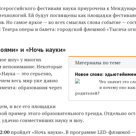
 Всероссийского фестиваля науки приурочена к Междуна
 технологий. Ей будут посвящены как площадки фестиваля
в. Но самое яркое — во всех смыслах слова событие — сос
Театра оперы и балета: городской флешмоб «Тысяча огн
роями» и «Ночь науки»
ное шоу» у многих
Материалы по теме
м непонимание. Некоторые
«Наука — это серьезно,
Новое слово: эдьютейнме
енем весь мир уже давно
Что значит это сл
нмента: образования через
и почему оно важ
родителей?
ем, и все его площадки
ивой пример этого образовательного тренда. Отдельно ос
 удачно совместивших науку и шоу.
2:00
пройдет «Ночь науки». В программе LED-флэшмоб —