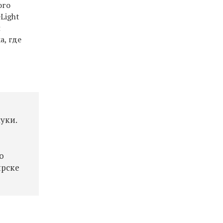
ого
Light
и
, где
уки.
о
ярске