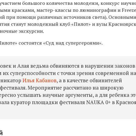
 участием большого количества молодежи, конкурс научн
ыми красками, мастер-классы по люминографии и Freeze
ий при помощи различных источников света). Основным
ия станут молодежный клуб «Пилот» и вузы Красноярска
ночные экскурсии.
Пилоте» состоится «Суд над супергероями».
овек и Алая ведьма обвиняются в нарушении законов
 их суперспособности с точки зрения современной на
уникатор
Илья Кабанов
, а в качестве обвинителей
 фестиваля. Мероприятие рассчитано на широкую
ересно услышать научные аргументы, а для ребенка эт
азала куратор площадки фестиваля NAUKA 0+ в Красно
й