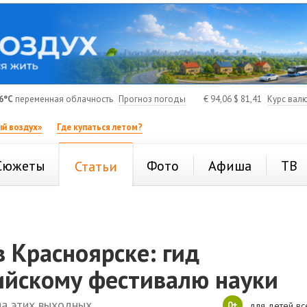
6°C
переменная облачность
Прогноз погоды
€
94,06
$
81,41
Курс вал
й воздух»
Где купаться летом?
Сюжеты
Фото
Афиша
ТВ
Статьи
 Красноярске: гид
ийскому фестивалю науки
на этих выходных
0+
для детей вс