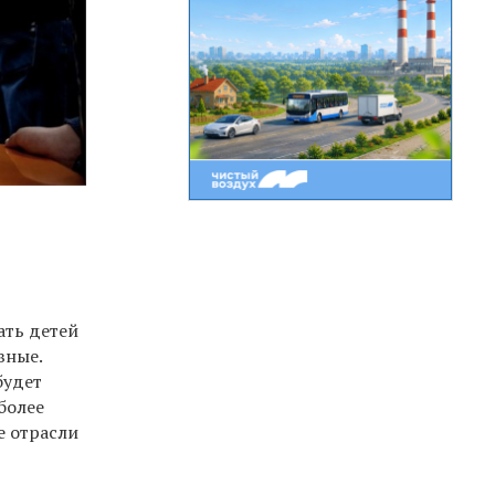
ать детей
вные.
будет
более
е отрасли