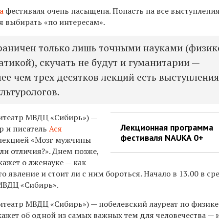
а
фестиваля очень насыщена. Попасть на все выступлени
я выбирать «по интересам».
граничен только лишь точными науками (физик
атикой), скучать не будут и гуманитарии —
лее чем трех десятков лекций есть выступлени
ультурологов.
театр МВДЦ «Сибирь») —
Лекционная программа
р и писатель
Ася
фестиваля NAUKA 0+
лекцией «Мозг мужчины
ли отличия?». Днем позже,
кажет о лженауке — как
то явление и стоит ли с ним бороться. Начало в 13.00 в с
 МВДЦ «Сибирь».
театр МВДЦ «Сибирь») — нобелевский лауреат по физике
кажет об одной из самых важных тем для человечества — 