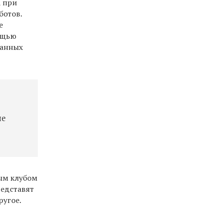
а при
ботов.
е
мощью
ванных
ые
ым клубом
редставят
ругое.