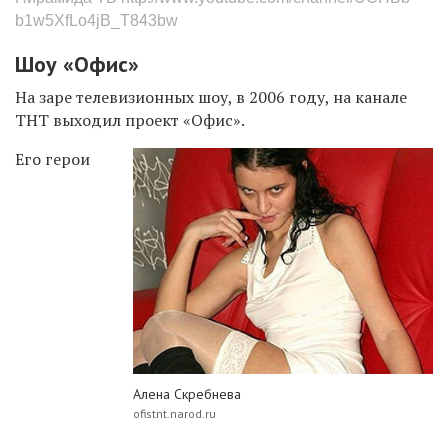
b1w5XfLo4jB_T843bw
Шоу «Офис»
На заре телевизионных шоу, в 2006 году, на канале
ТНТ выходил проект «Офис».
Его герои
Алена Скребнева
ofistnt.narod.ru