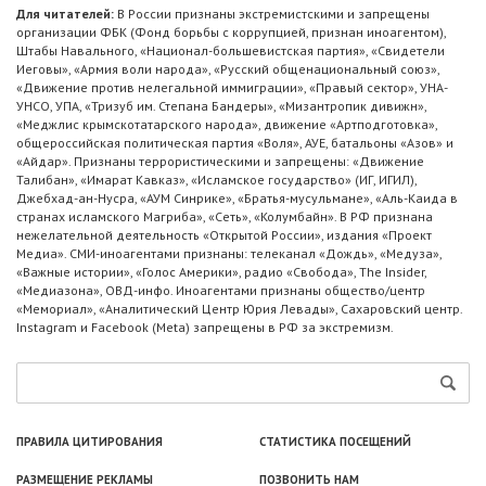
Для читателей:
В России признаны экстремистскими и запрещены
организации ФБК (Фонд борьбы с коррупцией, признан иноагентом),
Штабы Навального, «Национал-большевистская партия», «Свидетели
Иеговы», «Армия воли народа», «Русский общенациональный союз»,
«Движение против нелегальной иммиграции», «Правый сектор», УНА-
УНСО, УПА, «Тризуб им. Степана Бандеры», «Мизантропик дивижн»,
«Меджлис крымскотатарского народа», движение «Артподготовка»,
общероссийская политическая партия «Воля», АУЕ, батальоны «Азов» и
«Айдар». Признаны террористическими и запрещены: «Движение
Талибан», «Имарат Кавказ», «Исламское государство» (ИГ, ИГИЛ),
Джебхад-ан-Нусра, «АУМ Синрике», «Братья-мусульмане», «Аль-Каида в
странах исламского Магриба», «Сеть», «Колумбайн». В РФ признана
нежелательной деятельность «Открытой России», издания «Проект
Медиа». СМИ-иноагентами признаны: телеканал «Дождь», «Медуза»,
«Важные истории», «Голос Америки», радио «Свобода», The Insider,
«Медиазона», ОВД-инфо. Иноагентами признаны общество/центр
«Мемориал», «Аналитический Центр Юрия Левады», Сахаровский центр.
Instagram и Facebook (Metа) запрещены в РФ за экстремизм.
ПРАВИЛА ЦИТИРОВАНИЯ
СТАТИСТИКА ПОСЕЩЕНИЙ
РАЗМЕЩЕНИЕ РЕКЛАМЫ
ПОЗВОНИТЬ НАМ