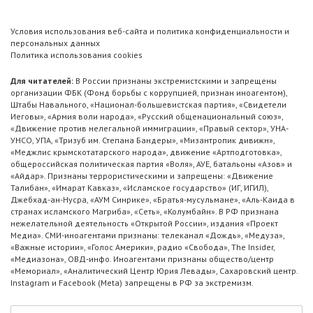
Условия использования веб-сайта и политика конфиденциальности и
персональных данных
Политика использования cookies
Для читателей:
В России признаны экстремистскими и запрещены
организации ФБК (Фонд борьбы с коррупцией, признан иноагентом),
Штабы Навального, «Национал-большевистская партия», «Свидетели
Иеговы», «Армия воли народа», «Русский общенациональный союз»,
«Движение против нелегальной иммиграции», «Правый сектор», УНА-
УНСО, УПА, «Тризуб им. Степана Бандеры», «Мизантропик дивижн»,
«Меджлис крымскотатарского народа», движение «Артподготовка»,
общероссийская политическая партия «Воля», АУЕ, батальоны «Азов» и
«Айдар». Признаны террористическими и запрещены: «Движение
Талибан», «Имарат Кавказ», «Исламское государство» (ИГ, ИГИЛ),
Джебхад-ан-Нусра, «АУМ Синрике», «Братья-мусульмане», «Аль-Каида в
странах исламского Магриба», «Сеть», «Колумбайн». В РФ признана
нежелательной деятельность «Открытой России», издания «Проект
Медиа». СМИ-иноагентами признаны: телеканал «Дождь», «Медуза»,
«Важные истории», «Голос Америки», радио «Свобода», The Insider,
«Медиазона», ОВД-инфо. Иноагентами признаны общество/центр
«Мемориал», «Аналитический Центр Юрия Левады», Сахаровский центр.
Instagram и Facebook (Metа) запрещены в РФ за экстремизм.