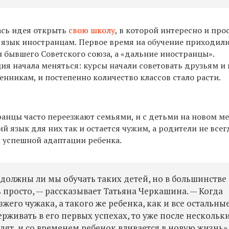
ась идея открыть
свою школу
, в которой интересно и про
 язык иностранцам.
Первое время на обучение приходил
 бывшего Советского союза, а «дальние иностранцы».
ия начала меняться: курсы начали советовать друзьям и
никам, и постепенно количество классов стало расти.
ранцы часто переезжают семьями, и с детьми на новом ме
кий
язык для них так и остается чужим,
а родители не всег
 успешной адаптации ребенка.
 должны ли м
ы
обучать таких детей, но в большинстве
 просто, —
рассказывает Татьяна Черкашина.
— К
огда
жего чужака, а такого же ребенка, как и все остальные
рживать в его первых успехах, то уже
после нескольк
дят, и со временем ребенок вливается в новую жизнь»