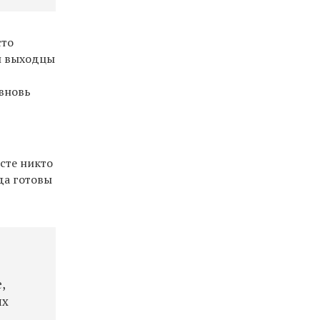
сто
и выходцы
 вновь
сте никто
да готовы
,
их
.