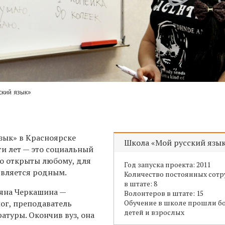
ский язык»
зык» в Красноярске
Школа «Мой русский язы
ти лет — это социальный
го открыты любому, для
Год запуска проекта: 2011
является родным.
Количество постоянных сот
в штате: 8
яна Черкашина —
Волонтеров в штате: 15
ог, преподаватель
Обучение в школе прошли бо
детей и взрослых
ратуры. О
кончив вуз,
она