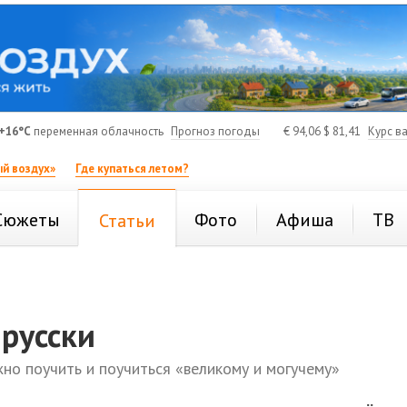
+16°C
переменная облачность
Прогноз погоды
€
94,06
$
81,41
Курс в
й воздух»
Где купаться летом?
Сюжеты
Фото
Афиша
ТВ
Статьи
-русски
жно поучить и поучиться «великому и могучему»