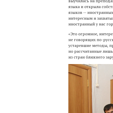
выучилась на
преподав
языка
и
открыла собс
языков —
иностранных
интересным и захваты
иностранный у нас гор
«Это огромное, интере
не говорящих по-русск
устаревшие методы, п
но рассчитанные лишь
из стран ближнего за