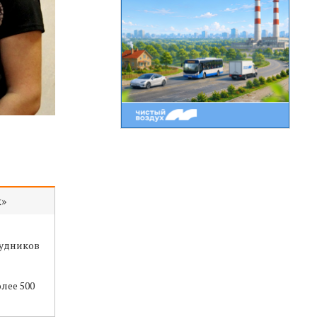
к»
рудников
лее 500