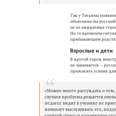
Так у Татьяны появил
объясняли бы русский
не из ожидаемых стран
Но со временем ситуац
прибывающим родствен
Взрослые и дети
В другой город иност
не занимается — русс
приложить усилия для
«Можно много рассуждать о том,
случаев проблема решается очень
педагог видит в ученике не приез
начинает выслушивать его, подде
занятий
стресс и напряжение ухо