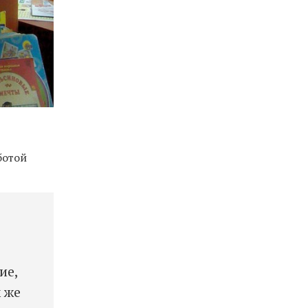
ботой
ие,
 же