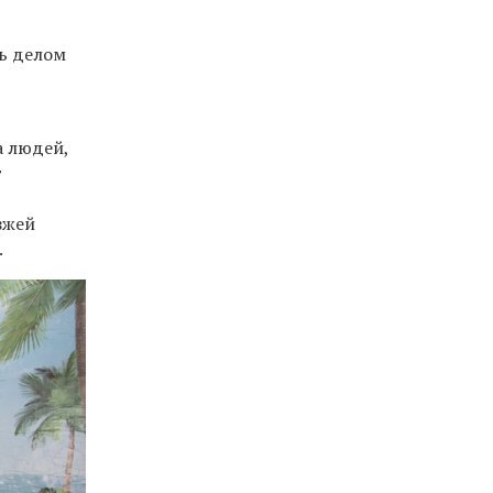
ь делом
а людей,
т
зжей
.