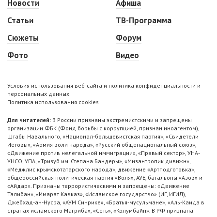
Новости
Афиша
Статьи
ТВ-Программа
Сюжеты
Форум
Фото
Видео
Условия использования веб-сайта и политика конфиденциальности и
персональных данных
Политика использования cookies
Для читателей:
В России признаны экстремистскими и запрещены
организации ФБК (Фонд борьбы с коррупцией, признан иноагентом),
Штабы Навального, «Национал-большевистская партия», «Свидетели
Иеговы», «Армия воли народа», «Русский общенациональный союз»,
«Движение против нелегальной иммиграции», «Правый сектор», УНА-
УНСО, УПА, «Тризуб им. Степана Бандеры», «Мизантропик дивижн»,
«Меджлис крымскотатарского народа», движение «Артподготовка»,
общероссийская политическая партия «Воля», АУЕ, батальоны «Азов» и
«Айдар». Признаны террористическими и запрещены: «Движение
Талибан», «Имарат Кавказ», «Исламское государство» (ИГ, ИГИЛ),
Джебхад-ан-Нусра, «АУМ Синрике», «Братья-мусульмане», «Аль-Каида в
странах исламского Магриба», «Сеть», «Колумбайн». В РФ признана