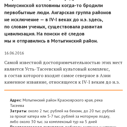
Минусинской котловины когда-то бродили
первобытные люди. Ангарская группа районов
не исключение — в IV-I веках до н.э. здесь,
по словам ученых, существовала развитая
цивилизация. На поиски её следов
мы и отправились в Мотыгинский район.
16.06.2016
Самой известной достопримечательностью этих мест
является Усть-Тасеевский культовый комплекс,
в состав которого входит самое северное в Азии
каменное изваяние, относящееся к IV-I векам до н.э.
Адрес
: Мотыгинский район Красноярского края, река
Тасеева
Затраты
: около 2 тыс. рублей на бензин, до 20 тыс. рублей
за прокат катера или 5-7 тыс. рублей за моторную лодку,
либо около 30 тыс. за комплексный тур на 5 дней
Предполагаемая аудитория
: любители экстрима и истории