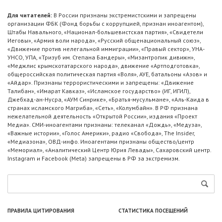
Для читателей:
В России признаны экстремистскими и запрещены
организации ФБК (Фонд борьбы с коррупцией, признан иноагентом),
Штабы Навального, «Национал-большевистская партия», «Свидетели
Иеговы», «Армия воли народа», «Русский общенациональный союз»,
«Движение против нелегальной иммиграции», «Правый сектор», УНА-
УНСО, УПА, «Тризуб им. Степана Бандеры», «Мизантропик дивижн»,
«Меджлис крымскотатарского народа», движение «Артподготовка»,
общероссийская политическая партия «Воля», АУЕ, батальоны «Азов» и
«Айдар». Признаны террористическими и запрещены: «Движение
Талибан», «Имарат Кавказ», «Исламское государство» (ИГ, ИГИЛ),
Джебхад-ан-Нусра, «АУМ Синрике», «Братья-мусульмане», «Аль-Каида в
странах исламского Магриба», «Сеть», «Колумбайн». В РФ признана
нежелательной деятельность «Открытой России», издания «Проект
Медиа». СМИ-иноагентами признаны: телеканал «Дождь», «Медуза»,
«Важные истории», «Голос Америки», радио «Свобода», The Insider,
«Медиазона», ОВД-инфо. Иноагентами признаны общество/центр
«Мемориал», «Аналитический Центр Юрия Левады», Сахаровский центр.
Instagram и Facebook (Metа) запрещены в РФ за экстремизм.
ПРАВИЛА ЦИТИРОВАНИЯ
СТАТИСТИКА ПОСЕЩЕНИЙ