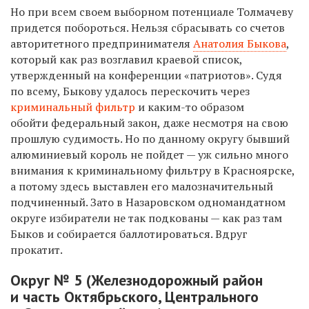
Но при всем своем выборном потенциале Толмачеву
придется побороться. Нельзя сбрасывать со счетов
авторитетного предпринимателя
Анатолия Быкова
,
который как раз возглавил краевой список,
утвержденный на конференции «патриотов». Судя
по всему, Быкову удалось перескочить через
криминальный фильтр
и каким-то образом
обойти федеральный закон, даже несмотря на свою
прошлую судимость. Но по данному округу бывший
алюминиевый король не пойдет — уж сильно много
внимания к криминальному фильтру в Красноярске,
а потому здесь выставлен его малозначительный
подчиненный. Зато в Назаровском одномандатном
округе избиратели не так подкованы — как раз там
Быков и собирается баллотироваться. Вдруг
прокатит.
Округ № 5 (Железнодорожный район
и часть Октябрьского, Центрального