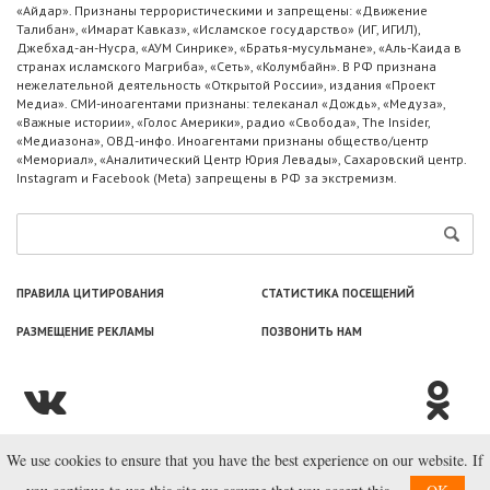
«Айдар». Признаны террористическими и запрещены: «Движение
Талибан», «Имарат Кавказ», «Исламское государство» (ИГ, ИГИЛ),
Джебхад-ан-Нусра, «АУМ Синрике», «Братья-мусульмане», «Аль-Каида в
странах исламского Магриба», «Сеть», «Колумбайн». В РФ признана
нежелательной деятельность «Открытой России», издания «Проект
Медиа». СМИ-иноагентами признаны: телеканал «Дождь», «Медуза»,
«Важные истории», «Голос Америки», радио «Свобода», The Insider,
«Медиазона», ОВД-инфо. Иноагентами признаны общество/центр
«Мемориал», «Аналитический Центр Юрия Левады», Сахаровский центр.
Instagram и Facebook (Metа) запрещены в РФ за экстремизм.
ПРАВИЛА ЦИТИРОВАНИЯ
СТАТИСТИКА ПОСЕЩЕНИЙ
РАЗМЕЩЕНИЕ РЕКЛАМЫ
ПОЗВОНИТЬ НАМ
We use cookies to ensure that you have the best experience on our website. If
© ООО «Лаборатория Новоcтей», 2003—2026.