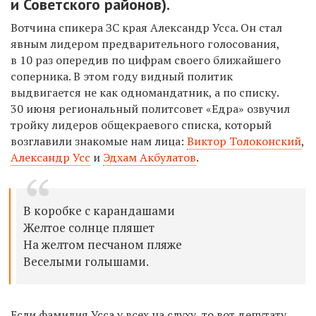
и Советского районов).
Вотчина спикера ЗС края Александр Усса. Он стал
явным лидером предварительного голосования,
в 10 раз опередив по цифрам своего ближайшего
соперника. В этом году видный политик
выдвигается не как одномандатник, а по списку.
30 июня региональный политсовет «Едра» озвучил
тройку лидеров общекраевого списка, который
возглавили знакомые нам лица:
Виктор Толоконский
,
Александр Усс
и
Эдхам Акбулатов
.
В коробке с карандашами
Желтое солнце пляшет
На желтом песчаном пляже
Веселыми голышами.
Если фамилия Усса у всех на слуху, то вот депутату