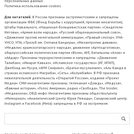
персональных данных
Политика использования cookies
Для читателей:
В России признаны экстремистскими и запрещены
организации ФБК (Фонд борьбы с коррупцией, признан иноагентом),
Штабы Навального, «Национал-большевистская партия», «Свидетели
Иеговы», «Армия воли народа», «Русский общенациональный союз»,
«Движение против нелегальной иммиграции», «Правый сектор», УНА-
УНСО, УПА, «Тризуб им. Степана Бандеры», «Мизантропик дивижн»,
«Меджлис крымскотатарского народа», движение «Артподготовка»,
общероссийская политическая партия «Воля», АУЕ, батальоны «Азов» и
«Айдар». Признаны террористическими и запрещены: «Движение
Талибан», «Имарат Кавказ», «Исламское государство» (ИГ, ИГИЛ),
Джебхад-ан-Нусра, «АУМ Синрике», «Братья-мусульмане», «Аль-Каида в
странах исламского Магриба», «Сеть», «Колумбайн». В РФ признана
нежелательной деятельность «Открытой России», издания «Проект
Медиа». СМИ-иноагентами признаны: телеканал «Дождь», «Медуза»,
«Важные истории», «Голос Америки», радио «Свобода», The Insider,
«Медиазона», ОВД-инфо. Иноагентами признаны общество/центр
«Мемориал», «Аналитический Центр Юрия Левады», Сахаровский центр.
Instagram и Facebook (Metа) запрещены в РФ за экстремизм.