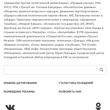
«Движение против нелегальной иммиграции», «Правый сектор», УНА-
УНСО, УПА, «Тризуб им. Степана Бандеры», «Мизантропик дивижн»,
«Меджлис крымскотатарского народа», движение «Артподготовка»,
общероссийская политическая партия «Воля», АУЕ, батальоны «Азов» и
«Айдар». Признаны террористическими и запрещены: «Движение
Талибан», «Имарат Кавказ», «Исламское государство» (ИГ, ИГИЛ),
Джебхад-ан-Нусра, «АУМ Синрике», «Братья-мусульмане», «Аль-Каида в
странах исламского Магриба», «Сеть», «Колумбайн». В РФ признана
нежелательной деятельность «Открытой России», издания «Проект
Медиа». СМИ-иноагентами признаны: телеканал «Дождь», «Медуза»,
«Важные истории», «Голос Америки», радио «Свобода», The Insider,
«Медиазона», ОВД-инфо. Иноагентами признаны общество/центр
«Мемориал», «Аналитический Центр Юрия Левады», Сахаровский центр.
Instagram и Facebook (Metа) запрещены в РФ за экстремизм.
ПРАВИЛА ЦИТИРОВАНИЯ
СТАТИСТИКА ПОСЕЩЕНИЙ
РАЗМЕЩЕНИЕ РЕКЛАМЫ
ПОЗВОНИТЬ НАМ