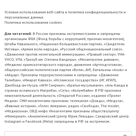
Условия использования веб-сайта и политика конфиденциальности и
персональных данных
Политика использования cookies
Для читателей:
В России признаны экстремистскими и запрещены
организации ФБК (Фонд борьбы с коррупцией, признан иноагентом),
Штабы Навального, «Национал-большевистская партия», «Свидетели
Иеговы», «Армия воли народа», «Русский общенациональный союз»,
«Движение против нелегальной иммиграции», «Правый сектор», УНА-
УНСО, УПА, «Тризуб им. Степана Бандеры», «Мизантропик дивижн»,
«Меджлис крымскотатарского народа», движение «Артподготовка»,
общероссийская политическая партия «Воля», АУЕ, батальоны «Азов» и
«Айдар». Признаны террористическими и запрещены: «Движение
Талибан», «Имарат Кавказ», «Исламское государство» (ИГ, ИГИЛ),
Джебхад-ан-Нусра, «АУМ Синрике», «Братья-мусульмане», «Аль-Каида в
странах исламского Магриба», «Сеть», «Колумбайн». В РФ признана
нежелательной деятельность «Открытой России», издания «Проект
Медиа». СМИ-иноагентами признаны: телеканал «Дождь», «Медуза»,
«Важные истории», «Голос Америки», радио «Свобода», The Insider,
«Медиазона», ОВД-инфо. Иноагентами признаны общество/центр
«Мемориал», «Аналитический Центр Юрия Левады», Сахаровский центр.
Instagram и Facebook (Metа) запрещены в РФ за экстремизм.