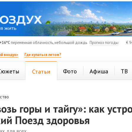
+16°C
переменная облачность, небольшой дождь
Прогноз погоды
€
9
й воздух»
Где купаться летом?
Сюжеты
Фото
Афиша
ТВ
Статьи
ство
возь горы и тайгу»: как устр
кий Поезд здоровья
ах для всех