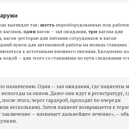
наружи
рах выглядит так:
шесть
переоборудованных под рабочи
х вагонов,
один
вагон — зал ожидания,
три
вагона для
, вагон-ресторан для питания сотрудников и вагон-
едний нужен для автономной работы на мелких станциях —
лючиться к источникам внешнего питания. Ежедневно п
 водой — для этого со станциями по пути следования ес
по назначению. Один — зал ожидания, где пациенты м
 непогоды за окном. Далее они идут в регистратуру, г
после этого, через гардероб, проходят по очереди
или нескольким). Затем пациент возвращается к терап
т заключение — назначает дальнейшее лечение», — об
щупкин.