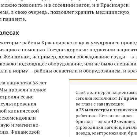
 можно позвонить и в соседний вагон, и в Красноярск.
ма, в свою очередь, позволяет хранить медицинскую
 пациенте.
олесах
некоторые районы Красноярского края умудрялись прово
изацию с помощью Поезда здоровья: подвозили пациент
ям. Женщинам, например, делали обследование груди — в
твовало подходящее оборудование, или не было специалис
ли в норму — районы оснастили и оборудованием, и вра
а пациентка 68 лет
 Мы провели полное
Свой долг перед пациентами
строили сеанс
сегодня исполняют
17 врач
нсультирования
во главе с заведующим
и 2
3 медсестры
и техническ
ной клинической
работника. Есть и поездная
 рекомендовали
бригада — около
40 человек
ную и магнитно-
(проводники вагонов, начал
фию. Финансовой
поезда, электромеханик, бри