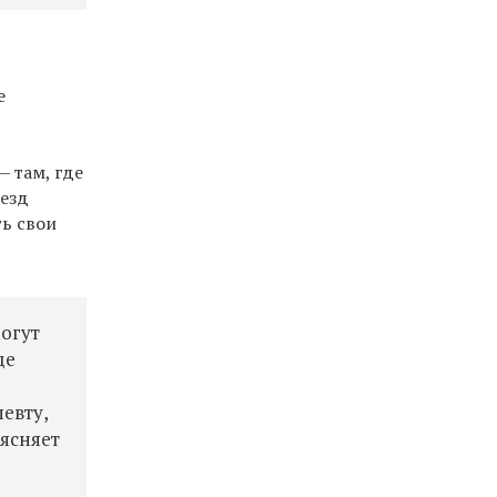
е
 там, где
оезд
ть свои
огут
де
евту,
ъясняет