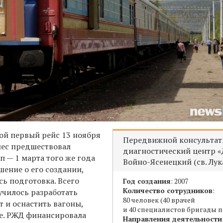
вой первый рейс 13 ноября
Передвижной консультат
олес предшествовал
диагностический центр 
 — 1 марта того же года
Войно-Ясенецкий (св. Лук
ение о его создании,
сь подготовка. Всего
Год создания
: 2007
Количество сотрудников
:
училось разработать
80 человек (40 врачей
т и оснастить вагоны,
и 40 специалистов бригады п
е. РЖД финансировала
Направления деятельности