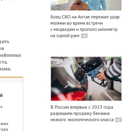
Боец СВО на Алтае пережил удар
молнии во время встречи
с медведем и прополз километр
на одной руке
18
дить
ов
 районных
та.
чами.
ей
их
В России впервые с 2013 года
разрешили продажу бензина
низкого экологического класса
67
ьник
гада