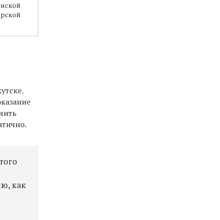
инской
ярской
утске.
оказание
чить
атично.
того
ю, как