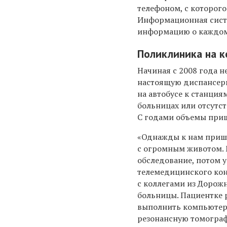
телефоном, с которого
Информационная систе
информацию о каждом
Поликлиника на к
Начиная с 2008 года 
настоящую диспансер
на автобусе к станци
больницах или отсутс
С годами объемы приш
«Однажды к нам пришл
с огромным животом.
обследование, потом у
телемедицинского ко
с коллегами из Дорож
больницы. Пациентке
выполнить компьютер
резонансную томогра