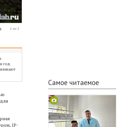
в
1 из 2
л
в год.
инимают
Самое читаемое
ью
 для
ерная
нером,
IP-