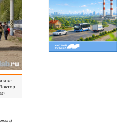
ивно-
«Доктор
а)»
оезда)
: