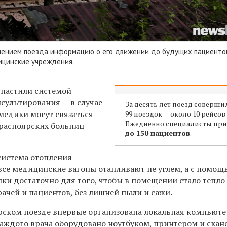
ением поезда информацию о его движении до будущих пациенто
ицинские учреждения.
снастили системой
сультирования — в случае
За десять лет поезд соверши
медики могут связаться
99 поездок — около 10 рейсов 
Ежедневно специалисты пр
красноярских больниц
до 150 пациентов
.
система отопления
все медицинские вагоны отапливают не углем, а с помощ
ки достаточно для того, чтобы в помещении стало тепло
ачей и пациентов, без лишней пыли и сажи.
ярском поезде впервые организована локальная компьют
 каждого врача оборудовано ноутбуком, принтером и ска