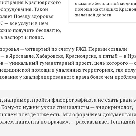
нистрация Красноярского
оказание бесплатной медиц
оборудования. Такой
помощи на станциях Красно
железной дороги
воляет Поезду здоровья
С — все услуги в нем
жно получить бесплатно,
ь паспорт и полис.
доровья — четвертый по счету у РЖД. Первый создали
 — в Ярославле, Хабаровске, Красноярске, и пятый — в Ирк
ов — уникальный гуманитарный проект, цель которого — 
едицинской помощи в удаленных территориях, где полу
дование у квалифицированного врача более чем проблем
, например, пройти флюорографию, а не ехать ради э
а. Кому-то нужны узкие специалисты — эндокринолог,
в нашем поезде тоже есть. Мы оформляем документаци
вляем пациента по врачам», — рассказывает Геннадий