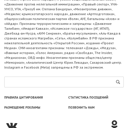
«Движение против нелегальной иммиграции», «Правый сектор», УНА-
УНСО, УПА, «Тризуб им. Степана Бандеры», «Мизантропик дивижн»,
«Меджлис крымскотатарского народа», движение «Артподготовка»,
общероссийская политическая партия «Воля», АУЕ, батальоны «Азов» и
«Айдар». Признаны террористическими и запрещены: «Движение
Талибан», «Имарат Кавказ», «Исламское государство» (ИГ, ИГИЛ),
Джебхад-ан-Нусра, «АУМ Синрике», «Братья-мусульмане», «Аль-Каида в
странах исламского Магриба», «Сеть», «Колумбайн». В РФ признана
нежелательной деятельность «Открытой России», издания «Проект
Медиа». СМИ-иноагентами признаны: телеканал «Дождь», «Медуза»,
«Важные истории», «Голос Америки», радио «Свобода», The Insider,
«Медиазона», ОВД-инфо. Иноагентами признаны общество/центр
«Мемориал», «Аналитический Центр Юрия Левады», Сахаровский центр.
Instagram и Facebook (Metа) запрещены в РФ за экстремизм.
ПРАВИЛА ЦИТИРОВАНИЯ
СТАТИСТИКА ПОСЕЩЕНИЙ
РАЗМЕЩЕНИЕ РЕКЛАМЫ
ПОЗВОНИТЬ НАМ