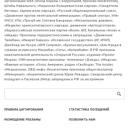
организации ФБК (Фонд борьбы с коррупцией, признан иноагентом),
Штабы Навального, «Национал-большевистская партия», «Свидетели
Иеговы», «Армия воли народа», «Русский общенациональный союз»,
«Движение против нелегальной иммиграции», «Правый сектор», УНА-
УНСО, УПА, «Тризуб им. Степана Бандеры», «Мизантропик дивижн»,
«Меджлис крымскотатарского народа», движение «Артподготовка»,
общероссийская политическая партия «Воля», АУЕ, батальоны «Азов» и
«Айдар». Признаны террористическими и запрещены: «Движение
Талибан», «Имарат Кавказ», «Исламское государство» (ИГ, ИГИЛ),
Джебхад-ан-Нусра, «АУМ Синрике», «Братья-мусульмане», «Аль-Каида в
странах исламского Магриба», «Сеть», «Колумбайн». В РФ признана
нежелательной деятельность «Открытой России», издания «Проект
Медиа». СМИ-иноагентами признаны: телеканал «Дождь», «Медуза»,
«Важные истории», «Голос Америки», радио «Свобода», The Insider,
«Медиазона», ОВД-инфо. Иноагентами признаны общество/центр
«Мемориал», «Аналитический Центр Юрия Левады», Сахаровский центр.
Instagram и Facebook (Metа) запрещены в РФ за экстремизм.
ПРАВИЛА ЦИТИРОВАНИЯ
СТАТИСТИКА ПОСЕЩЕНИЙ
РАЗМЕЩЕНИЕ РЕКЛАМЫ
ПОЗВОНИТЬ НАМ