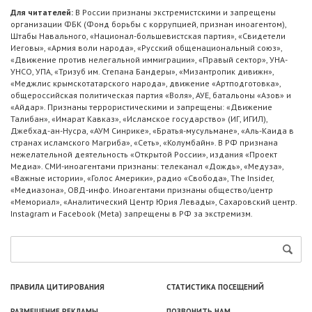
Для читателей:
В России признаны экстремистскими и запрещены
организации ФБК (Фонд борьбы с коррупцией, признан иноагентом),
Штабы Навального, «Национал-большевистская партия», «Свидетели
Иеговы», «Армия воли народа», «Русский общенациональный союз»,
«Движение против нелегальной иммиграции», «Правый сектор», УНА-
УНСО, УПА, «Тризуб им. Степана Бандеры», «Мизантропик дивижн»,
«Меджлис крымскотатарского народа», движение «Артподготовка»,
общероссийская политическая партия «Воля», АУЕ, батальоны «Азов» и
«Айдар». Признаны террористическими и запрещены: «Движение
Талибан», «Имарат Кавказ», «Исламское государство» (ИГ, ИГИЛ),
Джебхад-ан-Нусра, «АУМ Синрике», «Братья-мусульмане», «Аль-Каида в
странах исламского Магриба», «Сеть», «Колумбайн». В РФ признана
нежелательной деятельность «Открытой России», издания «Проект
Медиа». СМИ-иноагентами признаны: телеканал «Дождь», «Медуза»,
«Важные истории», «Голос Америки», радио «Свобода», The Insider,
«Медиазона», ОВД-инфо. Иноагентами признаны общество/центр
«Мемориал», «Аналитический Центр Юрия Левады», Сахаровский центр.
Instagram и Facebook (Metа) запрещены в РФ за экстремизм.
ПРАВИЛА ЦИТИРОВАНИЯ
СТАТИСТИКА ПОСЕЩЕНИЙ
РАЗМЕЩЕНИЕ РЕКЛАМЫ
ПОЗВОНИТЬ НАМ