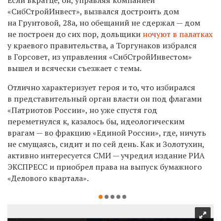
Если вкратце, он, управляя компанией
«СибСтройИнвест», вызвался достроить дом
на Грунтовой, 28а, но обещаний не сдержал — дом
не построен до сих пор, дольщики
ночуют в палатках
у краевого правительства, а Торгунаков избрался
в Горсовет, из управления «СибСтройИнвестом»
вышел и всячески съезжает с темы.
Отлично характеризует героя и то, что избирался
в представительный орган власти он под флагами
«Патриотов России», но уже спустя год
переметнулся к, казалось бы, идеологическим
врагам — во фракцию «Единой России», где, ничуть
не смущаясь, сидит и по сей день. Как и Золотухин,
активно интересуется СМИ — учредил издание РИА
ЭКСПРЕСС и приобрел права на выпуск бумажного
«Делового квартала».