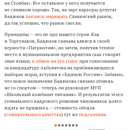
на Столбах». Все остальное у него получается
не слишком хорошо. Так, на заре карьеры депутат
Бадюков
пытался защищать
Славянский рынок,
да так успешно, что рынок снесли.
Принципы — это не про нашего героя. Как
и Торгунаков, Бадюков сначала клялся в своей
верности «Патриотам», но затем, получив теплое
место в муниципальном предприятии (как говорят
злые языки,
в обмен на его голос
при голосовании
за кандидатуру Акбулатова на приближающихся
выборах мэра), вступил в «Единую Россию». Забавно,
что новое назначение Бадюкова связано отнюдь
не со спортом — теперь он руководит МУП
«Школьный комбинат питания». И результатов этого
гениального кадрового решения чиновников долго
ждать не пришлось — стоимость обедов
(
сомнительного качества
) тут же
подскочила
.