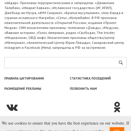
«Айдар». Признаны террористическими и запрещены: «Движение
Талибан», «Имарат Кавказ», «Исламское государство» (ИГ, ИГИЛ),
Джебхад-ан-Нусра, «АУМ Синрике», «Братья-мусульмане», «Аль-Каида в
странах исламского Магриба», «Сеть», «Колумбайн». В РФ признана
нежелательной деятельность «Открытой России», издания «Проект
Медиа». СМИ-иноагентами признаны: телеканал «Дождь», «Медуза»,
«Важные истории», «Голос Америки», радио «Свобода», The Insider,
«Медиазона», ОВД-инфо. Иноагентами признаны общество/центр
«Мемориал», «Аналитический Центр Юрия Левады», Сахаровский центр.
Instagram и Facebook (Metа) запрещены в РФ за экстремизм.
ПРАВИЛА ЦИТИРОВАНИЯ
СТАТИСТИКА ПОСЕЩЕНИЙ
РАЗМЕЩЕНИЕ РЕКЛАМЫ
ПОЗВОНИТЬ НАМ
We use cookies to ensure that you have the best experience on our website. If
© ООО «Лаборатория Новоcтей», 2003—2026.