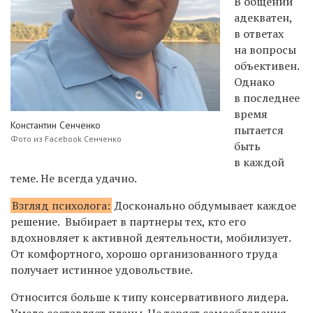
В общении
адекватен,
в ответах
на вопросы
объективен.
Однако
в последнее
время
Константин Сенченко
пытается
Фото из Facebook Сенченко
быть
в каждой
теме. Не всегда удачно.
Взгляд психолога:
Досконально обдумывает каждое
решение. Выбирает в партнеры тех, кто его
вдохновляет к активной деятельности, мобилизует.
От комфортного, хорошо организованного труда
получает истинное удовольствие.
Относится больше к типу консервативного лидера.
Умело составляет планы. Не теряет самообладания