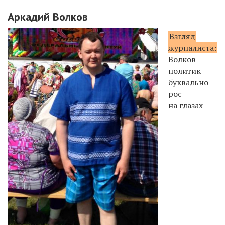
Аркадий Волков
Взгляд
журналиста:
Волков-
политик
буквально
рос
на глазах