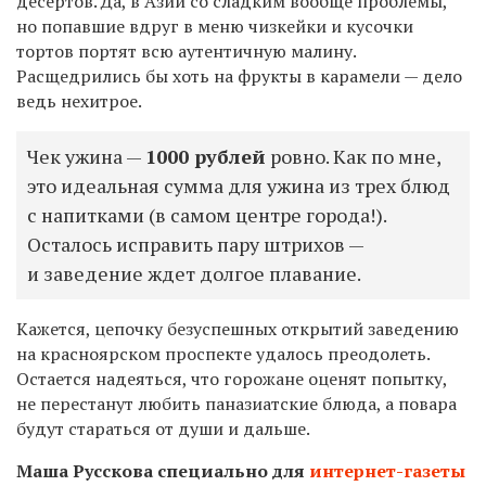
десертов. Да, в Азии со сладким вообще проблемы,
но попавшие вдруг в меню чизкейки и кусочки
тортов портят всю аутентичную малину.
Расщедрились бы хоть на фрукты в карамели — дело
ведь нехитрое.
Чек ужина —
1000 рублей
ровно. Как по мне,
это идеальная сумма для ужина из трех блюд
с напитками (в самом центре города!).
Осталось исправить пару штрихов —
и заведение ждет долгое плавание.
Кажется, цепочку безуспешных открытий заведению
на красноярском проспекте удалось преодолеть.
Остается надеяться, что горожане оценят попытку,
не перестанут любить паназиатские блюда, а повара
будут стараться от души и дальше.
Маша Русскова специально для
интернет-газеты