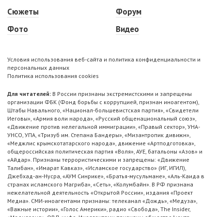
Сюжеты
Форум
Фото
Видео
Условия использования веб-сайта и политика конфиденциальности и
персональных данных
Политика использования cookies
Для читателей:
В России признаны экстремистскими и запрещены
организации ФБК (Фонд борьбы с коррупцией, признан иноагентом),
Штабы Навального, «Национал-большевистская партия», «Свидетели
Иеговы», «Армия воли народа», «Русский общенациональный союз»,
«Движение против нелегальной иммиграции», «Правый сектор», УНА-
УНСО, УПА, «Тризуб им. Степана Бандеры», «Мизантропик дивижн»,
«Меджлис крымскотатарского народа», движение «Артподготовка»,
общероссийская политическая партия «Воля», АУЕ, батальоны «Азов» и
«Айдар». Признаны террористическими и запрещены: «Движение
Талибан», «Имарат Кавказ», «Исламское государство» (ИГ, ИГИЛ),
Джебхад-ан-Нусра, «АУМ Синрике», «Братья-мусульмане», «Аль-Каида в
странах исламского Магриба», «Сеть», «Колумбайн». В РФ признана
нежелательной деятельность «Открытой России», издания «Проект
Медиа». СМИ-иноагентами признаны: телеканал «Дождь», «Медуза»,
«Важные истории», «Голос Америки», радио «Свобода», The Insider,