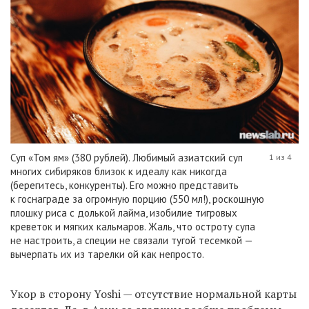
Cуп «Том ям» (380 рублей). Любимый азиатский суп
1 из 4
многих сибиряков близок к идеалу как никогда
(берегитесь, конкуренты). Его можно представить
к госнаграде за огромную порцию (550 мл!), роскошную
плошку риса с долькой лайма, изобилие тигровых
креветок и мягких кальмаров. Жаль, что остроту супа
не настроить, а специи не связали тугой тесемкой —
вычерпать их из тарелки ой как непросто.
Укор в сторону Yoshi — отсутствие нормальной карты