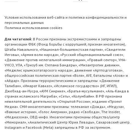
Условия использования веб-сайта и политика конфиденциальности и
персональных данных
Политика использования cookies
Для читателей:
В России признаны экстремистскими и запрещены
организации ФБК (Фонд борьбы с коррупцией, признан иноагентом),
Штабы Навального, «Национал-большевистская партия», «Свидетели
Иеговы», «Армия воли народа», «Русский общенациональный союз»,
«Движение против нелегальной иммиграции», «Правый сектор», УНА-
УНСО, УПА, «Тризуб им. Степана Бандеры», «Мизантропик дивижн»,
«Меджлис крымскотатарского народа», движение «Артподготовка»,
общероссийская политическая партия «Воля», АУЕ, батальоны «Азов» и
«Айдар». Признаны террористическими и запрещены: «Движение
Талибан», «Имарат Кавказ», «Исламское государство» (ИГ, ИГИЛ),
Джебхад-ан-Нусра, «АУМ Синрике», «Братья-мусульмане», «Аль-Каида в
странах исламского Магриба», «Сеть», «Колумбайн». В РФ признана
нежелательной деятельность «Открытой России», издания «Проект
Медиа». СМИ-иноагентами признаны: телеканал «Дождь», «Медуза»,
«Важные истории», «Голос Америки», радио «Свобода», The Insider,
«Медиазона», ОВД-инфо. Иноагентами признаны общество/центр
«Мемориал», «Аналитический Центр Юрия Левады», Сахаровский центр.
Instagram и Facebook (Metа) запрещены в РФ за экстремизм.