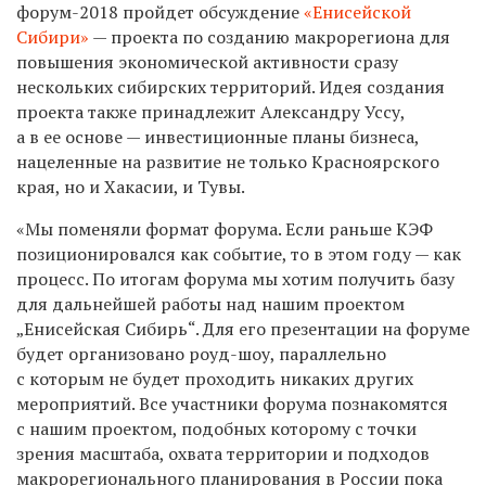
форум-2018 пройдет обсуждение
«Енисейской
Сибири»
— проекта по созданию макрорегиона для
повышения экономической активности сразу
нескольких сибирских территорий.
И
дея создания
проекта
также
принадлежит Александру Уссу,
а в ее основе —
инвестиционные планы бизнеса,
нацеленные на развитие не только Красноярского
края, но и Хакасии, и Тувы.
«Мы поменяли формат форума. Если раньше КЭФ
позиционировался как событие, то в этом году — как
процесс. По итогам форума мы хотим получить базу
для дальнейшей работы над нашим проектом
„Енисейская Сибирь“. Для его презентации на форуме
будет организовано роуд-шоу, параллельно
с которым не будет проходить никаких других
мероприятий. Все участники форума познакомятся
с нашим проектом, подобных которому с точки
зрения масштаба, охвата территории и подходов
макрорегионального планирования в России пока