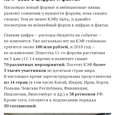
Насколько новый формат и амбициозные планы
развеют сомнения о нужности форума, пока сказать
сложно. Тем не менее КЭФу быть, и давайте
посмотрим на юбилейный форум в цифрах и фактах.
Главная цифра — расходы бюджета на событие —
не изменится. Уже несколько лет на КЭФ стабильно
тратится около
100 млн рублей
,
и 2018 год —
не исключение
. П
овестка
15-го
форума рассчитана
на
3
дня
(12-14 апреля)
и
включает
свыше
70 различных мероприятий
.
Посетят КЭФ
более
5 тыс
яч
участников
из десятков стран мира.
В настоящее время зарегистрированы представители
из 14 стран
(в том числе Китай, Индия, Иран, Корея,
Польша, Чешская Республика, Финляндия,
Индонезия, Люксембург и др.) и
38 регионов
РФ.
Кроме того, готовятся к подписанию порядка
50 соглашений
.