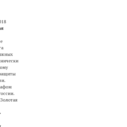
018
ая
ве
га
тижных
хнически
ному
 защиты
ви.
рафом
оссии.
«Золотая
»
д