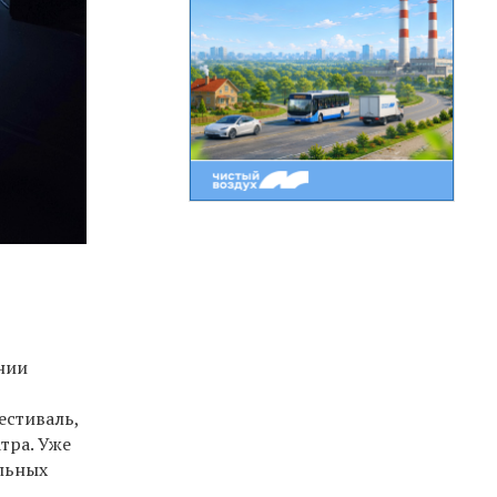
нии
естиваль,
тра. Уже
альных