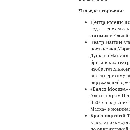
Что ждет горожан:
Центр имени Вс
года — спектакл
линия»
с Юлией 
Театр Наций
впе
постановки Марат
Дункана Макмилл
британских теат
изобретательном
режиссерскому р
окружающей сред
«Балет Москва»
Александром Пепе
В 2016 году спек
Маска» в номина
Красноярский 
в постановке худ
по одноименной п