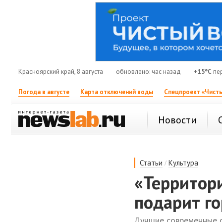
Красноярский край, 8 августа
обновлено: час назад
+15°C
пе
Погода в августе
Карта отключений воды
Спецпроект «Чисты
Новости
/
Статьи
Культура
«Территори
подарит г
Лучшие современные 