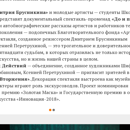
итрия Брусникина»
и молодые артисты — студенты Шк
редставят документальный спектакль-променад
«До и п
ли автобиографические рассказы артистов и работников т
 поколения — подопечных Благотворительного фонда «Арт
ектакля, созданное режиссером Дмитрием Брусникиным
нией Перетрухиной, — это трогательное и доверительно
ятнадцати судьбам, в которых отразилась не только исто
скусства, но и жизнь нашей страны в целом.
х Действий
— объединение, созданное художниками Ши
обановым, Ксенией Перетрухиной — пригласит зрителей 
 Вторжения»
. Декорация спектакля выстроена как музей
актеры играют роль экскурсоводов. Проект номинирован
 премию «Золотая Маска» и Государственную премию в о
кусства «Инновация-2018».