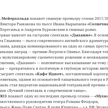
. Мейерхольда
покажет главную премьеру сезона 2017/2
ь Виктора Рыжакова по пьесе Ивана Вырыпаева
«Солнечн
Пересильд и Андреем Бурковским в главных ролях.
рвые вывезет на гастроли спектакль
«Дыхание»
. В осно
а Гацалова — пьеса современного английского драматур
иана, дважды номинированного на одну из самых прес
ральных наград — премию Лоуренса Оливье. Благодаря те
у мультижанровому сценическому решению и неожидан
ешению, «Дыхание» — полемичное высказывание на тему
ы — превратилось в поэтичную и глубокую историю люб
сыграет спектакль
«Кафе Идиот»
, поставленный хореог
ляевым, одним из основателей танцевального театра в Р
такль стал лауреатом национальной театральной премии 
ции «Лучший спектакль в современном танце».
ТЮЗ
покажет одну из последних премьер сезона —
«Мухи
ожественного руководителя театра Романа Феодори,
ьесе Жана-Поля Сартра. В роли Юпитера — з.а. РФ Эдуар