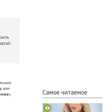
Часть
 штаб-
альных
р вне
Самое читаемое
ропа»
,
—