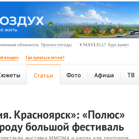
ременная облачность
Прогноз погоды
€
94,84
$
82,17
Курс валют
й воздух»
Где купаться летом?
Сюжеты
Фото
Афиша
ТВ
Статьи
я. Красноярск»: «Полюс»
ороду большой фестиваль
спектакли, выставка ММОМА и школа для театралов