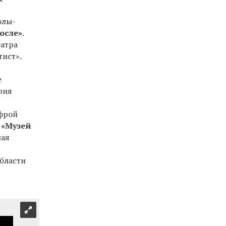
олы-
осле»
.
еатра
ист».
е
рия
фрой
в
«Музей
ная
бласти