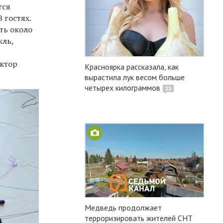
тся
 гостях.
ть около
кль,
ектор
Красноярка рассказала, как
вырастила лук весом больше
четырех килограммов
23
Медведь продолжает
терроризировать жителей СНТ