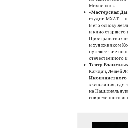
Михненков.
«Мастерская Дм
студии МХАТ — п
В его основу лег
и кино старшего
Пространство сп
и художником Ксе
путешествие по п
отечественного и
Театр Взаимны
Каждан, Лешей Л
Инопланетного
экспозиция, где 
на Национальную
современного ис