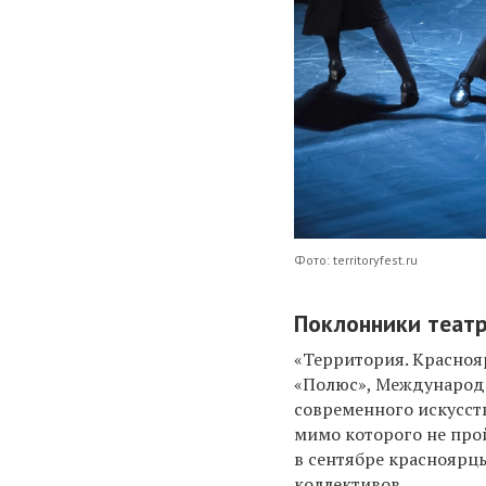
Фото: territoryfest.ru
Поклонники театра
«Территория. Красноя
«Полюс», Международ
современного искусст
мимо которого не прой
в сентябре красноярц
коллективов.