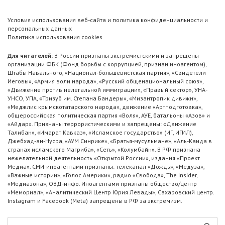
Условия использования веб-сайта и политика конфиденциальности и
персональных данных
Политика использования cookies
Для читателей:
В России признаны экстремистскими и запрещены
организации ФБК (Фонд борьбы с коррупцией, признан иноагентом),
Штабы Навального, «Национал-большевистская партия», «Свидетели
Иеговы», «Армия воли народа», «Русский общенациональный союз»,
«Движение против нелегальной иммиграции», «Правый сектор», УНА-
УНСО, УПА, «Тризуб им. Степана Бандеры», «Мизантропик дивижн»,
«Меджлис крымскотатарского народа», движение «Артподготовка»,
общероссийская политическая партия «Воля», АУЕ, батальоны «Азов» и
«Айдар». Признаны террористическими и запрещены: «Движение
Талибан», «Имарат Кавказ», «Исламское государство» (ИГ, ИГИЛ),
Джебхад-ан-Нусра, «АУМ Синрике», «Братья-мусульмане», «Аль-Каида в
странах исламского Магриба», «Сеть», «Колумбайн». В РФ признана
нежелательной деятельность «Открытой России», издания «Проект
Медиа». СМИ-иноагентами признаны: телеканал «Дождь», «Медуза»,
«Важные истории», «Голос Америки», радио «Свобода», The Insider,
«Медиазона», ОВД-инфо. Иноагентами признаны общество/центр
«Мемориал», «Аналитический Центр Юрия Левады», Сахаровский центр.
Instagram и Facebook (Metа) запрещены в РФ за экстремизм.