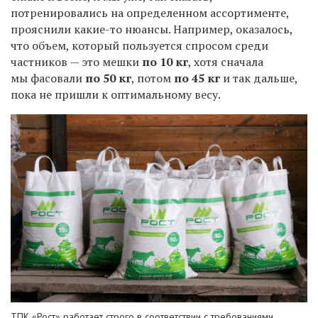
потренировались на определенном ассортименте,
прояснили какие-то нюансы. Например, оказалось,
что
объем, который пользуется спросом
среди
частников
— это
мешки
по
10 кг
,
хотя сначала
мы фасовали
по 50 кг
,
потом
по
45
кг
и так дальше,
пока не пришли к оптимальному весу
.
ТПК «Рост» работает строго в соответствии с требованиями