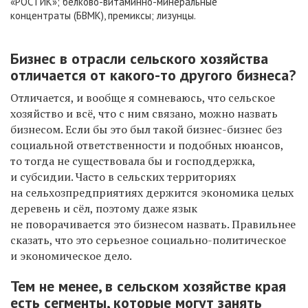
«РОСТИК»; белково-витаминно-минеральные
концентраты (БВМК), премиксы; лизунцы.
Бизнес в отрасли сельского хозяйства
отличается от какого-то другого бизнеса?
Отличается, и вообще я сомневаюсь, что сельское
хозяйство
и всё, что с ним связано,
можно назвать
бизнесом.
Если бы это был такой бизнес-бизнес
без
социальной ответственности
и подобных нюансов
,
то тогда
не существовала
бы
и
господдержка,
и субсидии. Ч
асто в сельских территориях
на сельхозпредприятиях держится экон
о
мика целых
деревень
и
с
ё
л,
п
оэтому даже язык
не поворачивается это бизнесом назвать.
Правильнее
сказать, что э
то серьезное социально-политическое
и экономическое дело.
Тем не менее, в сельском хозяйстве
края
есть сегменты, которые могут занять