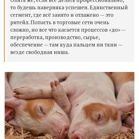
то будешь
наверняка
успешен.
Единственный
сегмент
, где вс
ё
занято и отлажено — это
ритейл.
Попасть
в торговые сети оче
н
ь
сложно, но все что касается
процессов «до» —
переработк
а
, производств
о
, сырь
е
,
обеспечени
е
— там куда пальцем н
и
ткни —
везде
свободная
ниша.