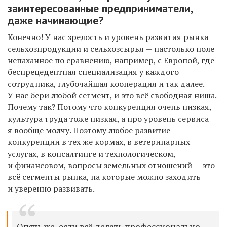
заинтересованные предприниматели,
даже начинающие
?
Конечно!
У нас зрелость и уровень развития рынка
сельхозпродукции и
сельхоз
сырья — настолько поле
непаханное по сравнению, например, с
Е
вропой, где
беспрецедентная
специализация у каждого
сотрудника
, глубочайшая кооперация
и так далее
.
У нас
бери любой
сегмент,
и это вс
ё свободная
ниша.
Почему
так
? Потому что конкуренция очень низкая,
к
ультура
труда тоже
низкая,
а
про уровень сервиса
я вообще молчу. Поэтому любое развитие
конкуренции в тех же кормах, в ветеринарных
услугах, в консалтинге
и
технологическом,
и
финансовом, вопросы земельных отношений — это
вс
ё
сегменты рынка,
на
которые можно заходить
и
уверенно развивать.
Опять же,
если
всё
делать профессионально,