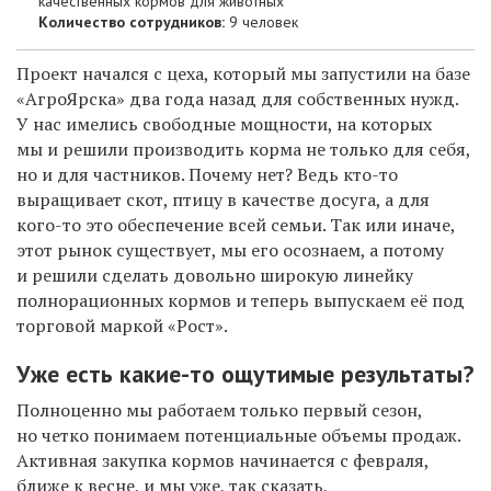
качественных кормов для животных
Количество сотрудников:
9 человек
Проект начался с цеха, который мы запустили на базе
«АгроЯрска»
два года назад
для
собственных
нужд.
У нас имелись свободные мощности, на которых
мы
и
решили производить корма не только для себя,
но и для частников.
Почему нет? Ведь кто-то
выращивает скот, птицу в качестве
досуга, а для
кого-то это
обеспечение всей семьи
. Так или иначе,
этот рынок существует, мы его осознаем,
а потому
и
решили сделать
довольно
широкую
линейку
полнорационных кормов
и
теперь
выпускаем
её
под
торговой маркой «Р
ост»
.
Уже есть какие-то ощутимые результаты?
Полноценно мы работаем только первый сезон,
но четко понимаем потенциальные объемы продаж.
Активная закупка кормов начинается с февраля,
ближе к весне, и мы уже, так сказать,