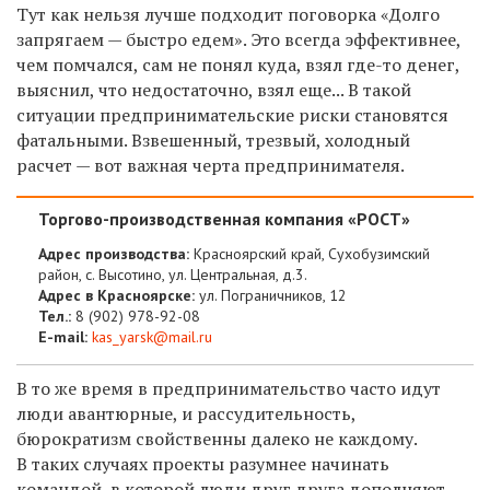
Тут как нельзя лучше подходит поговорка «Долго
запрягаем — быстро едем». Это всегда эффективнее,
чем помчался, сам не понял куда, взял где-то денег,
выяснил, что недостаточно, взял еще... В такой
ситуации предпринимательские риски становятся
фатальными. Взвешенный, трезвый, холодный
расчет — вот важная черта предпринимателя.
Торгово-производственная компания «РОСТ»
Адрес производства:
Красноярский край, Сухобузимский
район, с. Высотино, ул. Центральная, д.3.
Адрес в Красноярске:
ул. Пограничников, 12
Тел.:
8 (902) 978-92-08
E-mail:
kas_yarsk@mail.ru
В то же время в
предпринимательств
о часто идут
люди авантюрные, и рассудительность,
бюрократизм
свойственн
ы
далеко
не
каждому
.
В таких случаях проекты разумнее
начинать
к
омандой,
в которой
люди друг друга дополняют,