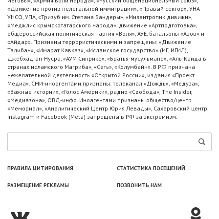
Иеговы», «Армия воли народа», «Русский общенациональный союз»,
«Движение против нелегальной иммиграции», «Правый сектор», УНА-
УНСО, УПА, «Тризуб им. Степана Бандеры», «Мизантропик дивижн»,
«Меджлис крымскотатарского народа», движение «Артподготовка»,
общероссийская политическая партия «Воля», АУЕ, батальоны «Азов» и
«Айдар». Признаны террористическими и запрещены: «Движение
Талибан», «Имарат Кавказ», «Исламское государство» (ИГ, ИГИЛ),
Джебхад-ан-Нусра, «АУМ Синрике», «Братья-мусульмане», «Аль-Каида в
странах исламского Магриба», «Сеть», «Колумбайн». В РФ признана
нежелательной деятельность «Открытой России», издания «Проект
Медиа». СМИ-иноагентами признаны: телеканал «Дождь», «Медуза»,
«Важные истории», «Голос Америки», радио «Свобода», The Insider,
«Медиазона», ОВД-инфо. Иноагентами признаны общество/центр
«Мемориал», «Аналитический Центр Юрия Левады», Сахаровский центр.
Instagram и Facebook (Metа) запрещены в РФ за экстремизм.
ПРАВИЛА ЦИТИРОВАНИЯ
СТАТИСТИКА ПОСЕЩЕНИЙ
РАЗМЕЩЕНИЕ РЕКЛАМЫ
ПОЗВОНИТЬ НАМ