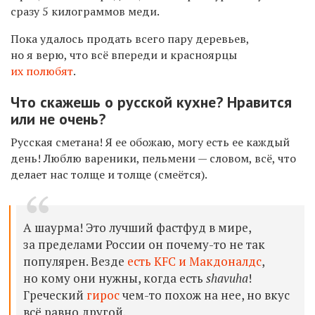
сразу 5 килограммов меди.
Пока удалось продать всего пару деревьев,
но я верю, что всё впереди и красноярцы
их полюбят
.
Что скажешь о русской кухне? Нравится
или не очень?
Русская сметана! Я ее обожаю, могу есть ее каждый
день! Люблю вареники, пельмени — словом, всё, что
делает нас толще и толще (смеётся).
А шаурма! Это лучший фастфуд в мире,
за пределами России он почему-то не так
популярен. Везде
есть KFC и Макдоналдс
,
но кому они нужны, когда есть
shavuha
!
Греческий
гирос
чем-то похож на нее, но вкус
всё равно другой.