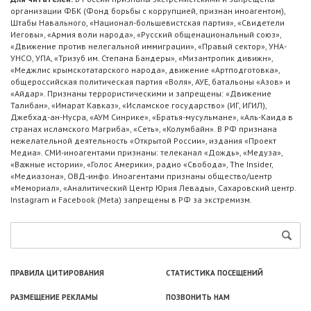
организации ФБК (Фонд борьбы с коррупцией, признан иноагентом),
Штабы Навального, «Национал-большевистская партия», «Свидетели
Иеговы», «Армия воли народа», «Русский общенациональный союз»,
«Движение против нелегальной иммиграции», «Правый сектор», УНА-
УНСО, УПА, «Тризуб им. Степана Бандеры», «Мизантропик дивижн»,
«Меджлис крымскотатарского народа», движение «Артподготовка»,
общероссийская политическая партия «Воля», АУЕ, батальоны «Азов» и
«Айдар». Признаны террористическими и запрещены: «Движение
Талибан», «Имарат Кавказ», «Исламское государство» (ИГ, ИГИЛ),
Джебхад-ан-Нусра, «АУМ Синрике», «Братья-мусульмане», «Аль-Каида в
странах исламского Магриба», «Сеть», «Колумбайн». В РФ признана
нежелательной деятельность «Открытой России», издания «Проект
Медиа». СМИ-иноагентами признаны: телеканал «Дождь», «Медуза»,
«Важные истории», «Голос Америки», радио «Свобода», The Insider,
«Медиазона», ОВД-инфо. Иноагентами признаны общество/центр
«Мемориал», «Аналитический Центр Юрия Левады», Сахаровский центр.
Instagram и Facebook (Metа) запрещены в РФ за экстремизм.
ПРАВИЛА ЦИТИРОВАНИЯ
СТАТИСТИКА ПОСЕЩЕНИЙ
РАЗМЕЩЕНИЕ РЕКЛАМЫ
ПОЗВОНИТЬ НАМ