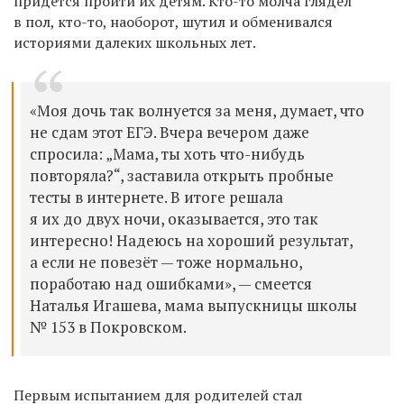
придется пройти их детям.
Кто-то молча глядел
в пол, кто-то, наоборот, шутил и обменивался
историями далеких школьных лет.
«
Моя дочь так волнуется за меня, думает, что
не сдам этот ЕГЭ. Вчера вечером даже
спр
осила
: „Мама, ты хоть что-нибудь
повторяла?“,
з
аставила открыть пробные
тесты в интернете. В итоге решала
я
их до двух ночи, оказывается, это так
интересно! Надеюсь на хороший результат,
а если не повезёт — тоже нормально,
поработаю над ошибками
», — смеется
Наталья Игашева, мама выпускницы школы
№ 153 в Покровском.
П
ервым испытанием для родителей стал