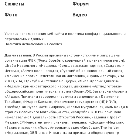
Сюжеты
Форум
Фото
Видео
Условия использования веб-сайта и политика конфиденциальности и
персональных данных
Политика использования cookies
Для читателей:
В России признаны экстремистскими и запрещены
организации ФБК (Фонд борьбы с коррупцией, признан иноагентом),
Штабы Навального, «Национал-большевистская партия», «Свидетели
Иеговы», «Армия воли народа», «Русский общенациональный союз»,
«Движение против нелегальной иммиграции», «Правый сектор», УНА-
УНСО, УПА, «Тризуб им. Степана Бандеры», «Мизантропик дивижн»,
«Меджлис крымскотатарского народа», движение «Артподготовка»,
общероссийская политическая партия «Воля», АУЕ, батальоны «Азов» и
«Айдар». Признаны террористическими и запрещены: «Движение
Талибан», «Имарат Кавказ», «Исламское государство» (ИГ, ИГИЛ),
Джебхад-ан-Нусра, «АУМ Синрике», «Братья-мусульмане», «Аль-Каида в
странах исламского Магриба», «Сеть», «Колумбайн». В РФ признана
нежелательной деятельность «Открытой России», издания «Проект
Медиа». СМИ-иноагентами признаны: телеканал «Дождь», «Медуза»,
«Важные истории», «Голос Америки», радио «Свобода», The Insider,
«Медиазона», ОВД-инфо. Иноагентами признаны общество/центр