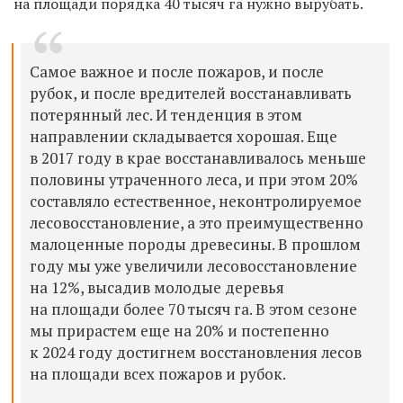
на площади порядка 40
тысяч га нужно вырубать.
Самое важное и
после пожаров, и
после
рубок, и
после вредителей восстанавливать
потерянный лес. И
тенденция в
этом
направлении складывается хорошая. Еще
в
2017 году в крае восстанавливалось меньше
половины утраченного леса, и
при этом 20%
составляло естественное, неконтролируемое
лесовосстановление, а
это преимущественно
малоценные породы древесины. В
прошлом
году мы
уже увеличили лесовосстановление
на
12%, высадив молодые деревья
на
площади более 70 тысяч га. В
этом сезоне
мы
прирастем еще на
20% и
постепенно
к
2024 году достигнем восстановления лесов
на
площади всех пожаров и
рубок.