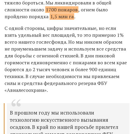
тяжело бороться. Мы
ликвидировали в
общей
сложности около
1700 пожаров
, огнем было
пройдено порядка
1,5 млн га
.
С
одной стороны, цифры значительные, но
если
взять удельный вес площадей, то
это примерно
1%
всего нашего гослесфонда. Но
мы
никоим образом
не
приуменьшаем задачу и
используем все средства
для борьбы с огненной стихией. В дни пиковой
горимости единовременно с
пожарами во
всем крае
борются до 2
тысяч человек и
более 900 единиц
техники. В случае необходимости мы
привлекаем
силы и средства федерального резерва ФБУ
«Авиалесоохрана».
В
прошлом году мы
использовали
технологию искусственного вызывания
осадков. В
край по
нашей просьбе прилетел