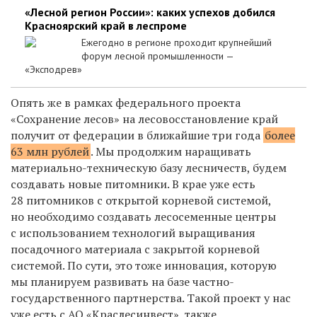
«Лесной регион России»: каких успехов добился
Красноярский край в леспроме
Ежегодно в регионе проходит крупнейший
форум лесной промышленности —
«Эксподрев»
Опять
же в
рамках федерального проекта
«Сохранение лесов» на лесовосстановление край
получит от
федерации в
ближайшие три года
более
63 млн рублей
. Мы
продолжим наращивать
материально-техническую базу лесничеств, будем
создавать новые питомники. В
крае уже есть
28 питомников с
открытой корневой системой,
но
необходимо создавать лесосеменные центры
с использованием технологий выращивания
посадочного материала с
закрытой корневой
системой. По
сути, это тоже инновация, которую
мы
планируем развивать на
базе частно-
государственного партнерства. Такой проект у
нас
уже есть с
АО «Краслесинвест», также