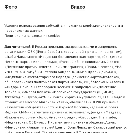
Фото
Видео
Условия использования веб-сайта и политика конфиденциальности и
персональных данных
Политика использования cookies
Для читателей:
В России признаны экстремистскими и запрещены
организации ФБК (Фонд борьбы с коррупцией, признан иноагентом),
Штабы Навального, «Национал-большевистская партия», «Свидетели
Иеговы», «Армия воли народа», «Русский общенациональный союз»,
«Движение против нелегальной иммиграции», «Правый сектор», УНА-
УНСО, УПА, «Тризуб им. Степана Бандеры», «Мизантропик дивижн»,
«Меджлис крымскотатарского народа», движение «Артподготовка»,
общероссийская политическая партия «Воля», АУЕ, батальоны «Азов» и
«Айдар». Признаны террористическими и запрещены: «Движение
Талибан», «Имарат Кавказ», «Исламское государство» (ИГ, ИГИЛ),
Джебхад-ан-Нусра, «АУМ Синрике», «Братья-мусульмане», «Аль-Каида в
странах исламского Магриба», «Сеть», «Колумбайн». В РФ признана
нежелательной деятельность «Открытой России», издания «Проект
Медиа». СМИ-иноагентами признаны: телеканал «Дождь», «Медуза»,
«Важные истории», «Голос Америки», радио «Свобода», The Insider,
«Медиазона», ОВД-инфо. Иноагентами признаны общество/центр
«Мемориал», «Аналитический Центр Юрия Левады», Сахаровский центр.
Instagram и Facebook (Metа) запрещены в РФ за экстремизм.