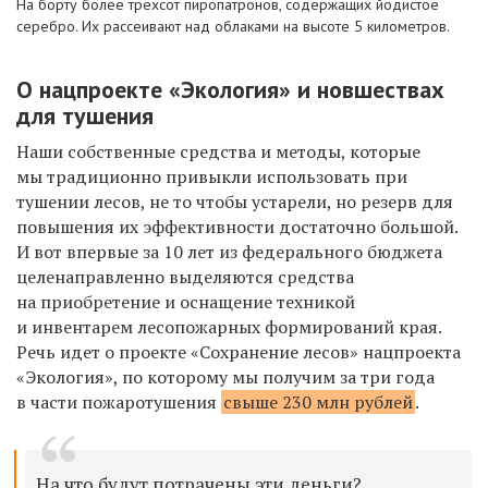
На борту более трехсот пиропатронов, содержащих йодистое
серебро. Их рассеивают над облаками на высоте 5 километров.
О н
ацпроект
е
«Экология»
и новшествах
для тушения
Наши собственные средства и
методы, которые
мы
традиционно привыкли использовать при
тушении лесов, не
то
чтобы устарели, но
резерв для
повышения их
эффективности достаточно большой.
И
вот впервые за
10 лет из
федерального бюджета
целенаправленно выделяются средства
на
приобретение и
оснащение техникой
и
инвентарем лесопожарных формирований края.
Речь идет о
проекте «Сохранение лесов» нацпроекта
«Экология», по
которому мы получим за
три года
в
части пожаротушения
свыше 230 млн рублей
.
На что будут потрачены эти деньги?