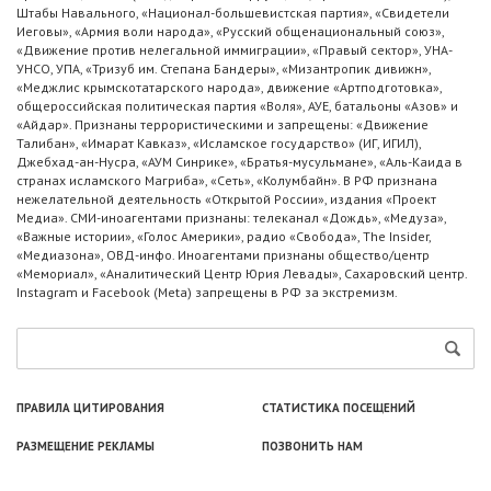
Штабы Навального, «Национал-большевистская партия», «Свидетели
Иеговы», «Армия воли народа», «Русский общенациональный союз»,
«Движение против нелегальной иммиграции», «Правый сектор», УНА-
УНСО, УПА, «Тризуб им. Степана Бандеры», «Мизантропик дивижн»,
«Меджлис крымскотатарского народа», движение «Артподготовка»,
общероссийская политическая партия «Воля», АУЕ, батальоны «Азов» и
«Айдар». Признаны террористическими и запрещены: «Движение
Талибан», «Имарат Кавказ», «Исламское государство» (ИГ, ИГИЛ),
Джебхад-ан-Нусра, «АУМ Синрике», «Братья-мусульмане», «Аль-Каида в
странах исламского Магриба», «Сеть», «Колумбайн». В РФ признана
нежелательной деятельность «Открытой России», издания «Проект
Медиа». СМИ-иноагентами признаны: телеканал «Дождь», «Медуза»,
«Важные истории», «Голос Америки», радио «Свобода», The Insider,
«Медиазона», ОВД-инфо. Иноагентами признаны общество/центр
«Мемориал», «Аналитический Центр Юрия Левады», Сахаровский центр.
Instagram и Facebook (Metа) запрещены в РФ за экстремизм.
ПРАВИЛА ЦИТИРОВАНИЯ
СТАТИСТИКА ПОСЕЩЕНИЙ
РАЗМЕЩЕНИЕ РЕКЛАМЫ
ПОЗВОНИТЬ НАМ