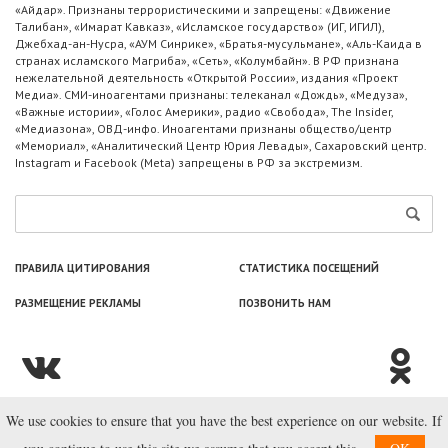
«Айдар». Признаны террористическими и запрещены: «Движение
Талибан», «Имарат Кавказ», «Исламское государство» (ИГ, ИГИЛ),
Джебхад-ан-Нусра, «АУМ Синрике», «Братья-мусульмане», «Аль-Каида в
странах исламского Магриба», «Сеть», «Колумбайн». В РФ признана
нежелательной деятельность «Открытой России», издания «Проект
Медиа». СМИ-иноагентами признаны: телеканал «Дождь», «Медуза»,
«Важные истории», «Голос Америки», радио «Свобода», The Insider,
«Медиазона», ОВД-инфо. Иноагентами признаны общество/центр
«Мемориал», «Аналитический Центр Юрия Левады», Сахаровский центр.
Instagram и Facebook (Metа) запрещены в РФ за экстремизм.
ПРАВИЛА ЦИТИРОВАНИЯ
СТАТИСТИКА ПОСЕЩЕНИЙ
РАЗМЕЩЕНИЕ РЕКЛАМЫ
ПОЗВОНИТЬ НАМ
We use cookies to ensure that you have the best experience on our website. If
© ООО «Лаборатория Новоcтей», 2003—2026.