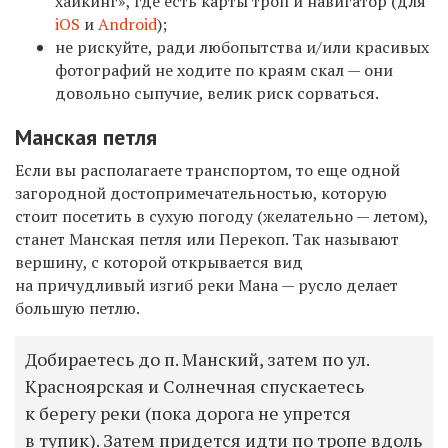
хайкинг», где есть карты троп и навигатор (для
iOS
и
Android
);
не рискуйте, ради любопытства и/или красивых
фотографий не ходите по краям скал — они
довольно сыпучие, велик риск сорваться.
Манская петля
Если вы располагаете транспортом, то еще одной
загородной достопримечательностью, которую
стоит посетить в сухую погоду (желательно — летом),
станет Манская петля или Перекоп. Так называют
вершину, с которой открывается вид
на причудливый изгиб реки Мана — русло делает
большую петлю.
Добираетесь до п. Манский, затем по ул.
Красноярская и Солнечная спускаетесь
к берегу реки (пока дорога не упрется
в тупик). Затем придется идти по тропе вдоль