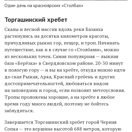
Один день на красноярских «Столбах»
Торгашинский хребет
Скалы и лесной массив вдоль реки Базаиха
растянулись на десятки километров красоты,
причудливых рыжих гор, пещер, и троп. Начинать
путешествие, как и в случае со «Столбами», можно
из нескольких точек. Самая популярная — лыжная
база «Берёзка» в Свердловском районе. 20-30 минут
в пологую гору — и вы на хребте, откуда можно идти
до скал Рыжая, Арка, Красный гребень и других
достопримечательностей, любоваться видом
на заповедник и город, если позволят метеоусловия.
Тропы проложены хорошие, а на хребте в любое
время году много людей, поэтому не бойтесь
заблудиться.
З
авершается Торгашинский хребет горой Черная
Сопка — это в
ершин
а
высотой 688 метров, которую