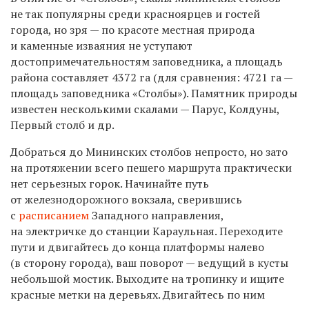
не так популярны среди красноярцев и гостей
города, но зря — по красоте местная природа
и каменные изваяния не уступают
достопримечательностям заповедника, а площадь
района составляет
4372 га
(для сравнения:
4721 га —
площадь заповедника «Столбы»
).
Памятник природы
известен несколькими скалами — Парус, Колдуны,
Первый столб и др.
Добраться до Мининских столбов непросто, но зато
на протяжении всего
пешего
маршрута практически
нет серьезных горок.
Начинайте путь
от железнодорожного вокзала, сверившись
с
расписанием
Западного направления,
на электричке до станции Караульная. Переходите
пути и двигайтесь до конца платформы налево
(в сторону города), ваш поворот — ведущий в кусты
небольшой мостик. Выходите на тропинку и ищите
красные метки на деревьях. Двигайтесь по ним