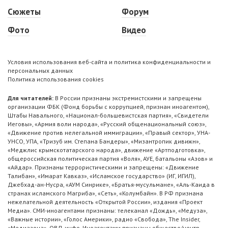
Сюжеты
Форум
Фото
Видео
Условия использования веб-сайта и политика конфиденциальности и
персональных данных
Политика использования cookies
Для читателей:
В России признаны экстремистскими и запрещены
организации ФБК (Фонд борьбы с коррупцией, признан иноагентом),
Штабы Навального, «Национал-большевистская партия», «Свидетели
Иеговы», «Армия воли народа», «Русский общенациональный союз»,
«Движение против нелегальной иммиграции», «Правый сектор», УНА-
УНСО, УПА, «Тризуб им. Степана Бандеры», «Мизантропик дивижн»,
«Меджлис крымскотатарского народа», движение «Артподготовка»,
общероссийская политическая партия «Воля», АУЕ, батальоны «Азов» и
«Айдар». Признаны террористическими и запрещены: «Движение
Талибан», «Имарат Кавказ», «Исламское государство» (ИГ, ИГИЛ),
Джебхад-ан-Нусра, «АУМ Синрике», «Братья-мусульмане», «Аль-Каида в
странах исламского Магриба», «Сеть», «Колумбайн». В РФ признана
нежелательной деятельность «Открытой России», издания «Проект
Медиа». СМИ-иноагентами признаны: телеканал «Дождь», «Медуза»,
«Важные истории», «Голос Америки», радио «Свобода», The Insider,
«Медиазона», ОВД-инфо. Иноагентами признаны общество/центр