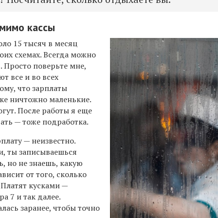
 мимо кассы
оло 15 тысяч в месяц
воих схемах.
В
сегда можно
г
.
Просто поверьте мне,
т все и во всех
тому, что зарплаты
ке
ничтожно маленькие.
огут.
После работы я еще
вать — тоже подработка.
плату — неизвестно.
и, ты записываешься
, но не знаешь, какую
ависит от того, сколько
. Платят кусками —
ра 7 и так далее.
лась заранее, чтобы точно