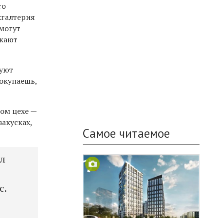
то
хгалтерия
могут
скают
руют
Покупаешь,
ном цехе —
закусках,
Самое читаемое
ыл
с.