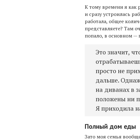
К тому времени я как
и сразу устроилась ра
работала,
общее колич
представляете? Там оч
попало,
в
основном — 
Это значит, чт
отрабатываешь 
просто не при
дальше. Однаж
на диванах в з
положены ни п
Я приходила на
Полный дом еды
Зато м
оя семья вообщ