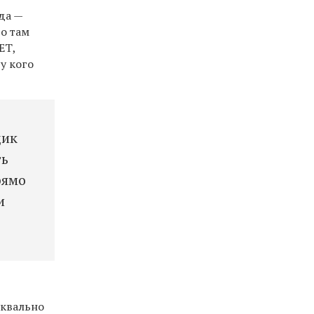
да —
то там
ЕТ,
у кого
щик
ть
рямо
и
уквально