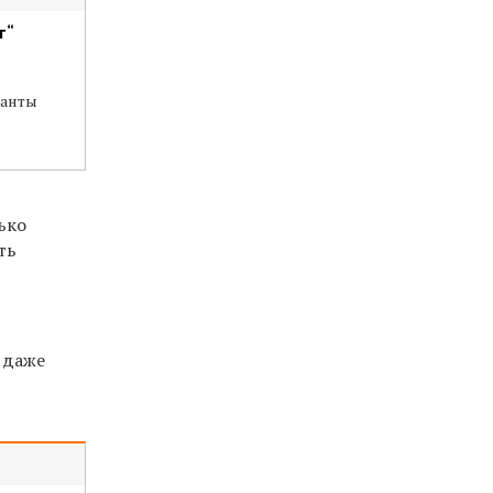
т“
анты
ько
ть
, даже