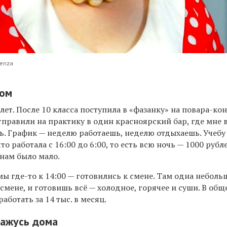
denza
ром
лет. После 10 класса поступила в «фазанку» на повара-ко
отправили на практику в один красноярский бар, где мне 
. График — неделю работаешь, неделю отдыхаешь. Учебу
то работала с 16:00 до 6:00,
то есть всю ночь
— 1000 рубле
енам было мало.
 мы
где-то к 14:00 — готовились к смене
. Там одна неболь
 смене, и готовишь всё — холодное, горячее и суши. В общ
работать за
14 тыс. в месяц.
кажусь дома