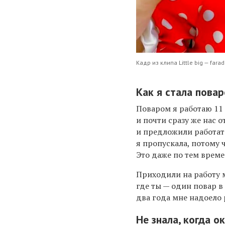
Кадр из клипа Little big — fara
Как я стала пова
Поваром я работаю 11 
и п
очти с
разу же нас 
и
предложили работать
я пропускала,
потому
ч
Это даже по тем врем
П
риходили
на работу
где ты — один повар в
два года мне надоело
Не знала, когда о