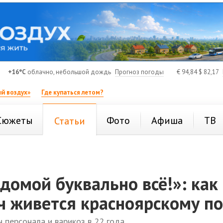
+16°C
облачно, небольшой дождь
Прогноз погоды
€
94,84
$
82,17
й воздух»
Где купаться летом?
Сюжеты
Фото
Афиша
ТВ
Статьи
домой буквально всё!»: как
ч живется красноярскому п
 персонала и варикоз в 22 года