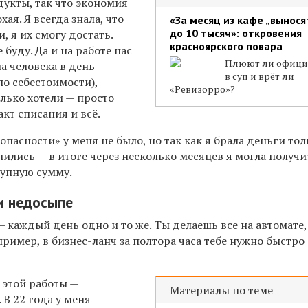
дукты,
так что экономия
охая.
Я всегда знала, что
«За месяц из кафе „вынося
до 10 тысяч»: откровения
, я их смогу достать.
красноярского повара
буду. Да и на работе нас
Плюют ли офици
а человека в день
в суп и врёт ли
о себестоимости),
«Ревизорро»?
олько хотели —
просто
акт списания и всё.
пасности» у меня не было, но так как я брала деньги тол
ились — в итоге через несколько месяцев я могла получи
рупную сумму.
и недосыпе
 — каждый день одно и то же. Ты делаешь все на автомате
ример, в бизнес-ланч за полтора часа тебе нужно быстро
этой работы —
Материалы по теме
 В 22 года у меня