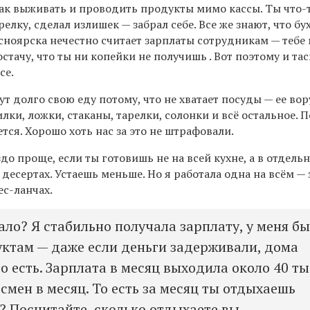
как выживать и проводить продукты мимо кассы. Ты что-
арелку
, сделал излишек — забрал себе.
Все же знают, что б
у
сноярска нечестно считает зарплаты сотрудника
м
— тебе 
стачу, что ты ни копейки не получишь . Вот поэтому и та
се.
т долго свою еду потому, что не хватает посуды — ее во
илки, ложки, стаканы, тарелки, солонки и всё остальное. 
ется. Хорошо хоть нас за это не штрафовали.
до проще, если ты готовишь не на всей кухне, а в отдель
 десертах. Устаешь меньше.
Но я работала одна на всём — 
ес-ланчах.
ало? Я стабильно получала зарплату, у меня б
уктам — даже если деньги задерживали, дома
о есть. Зарплата в месяц выходила около 40 ты
 смен в месяц. То есть за месяц ты отдыхаешь
? Посчитайте, сколько отдыхаете вы.