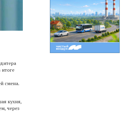
ндитера
в итоге
й смена.
шая кухня,
ем, через