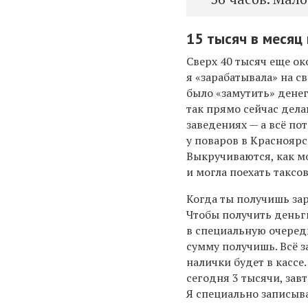
1
5 тысяч в месяц
С
верх 40 тысяч еще ок
я «зарабатывала» на с
было «замутить» дене
так прямо сейчас делаю
заведениях — а всё по
у поваров в
Красноярс
Выкручиваются, как м
и могла поехать таксо
Когда ты получишь зар
Чтобы получить деньг
в специальную очередь
сумму получишь. Всё з
н
алички
будет в кассе
сегодня 3 тысячи, завт
Я специально записыва