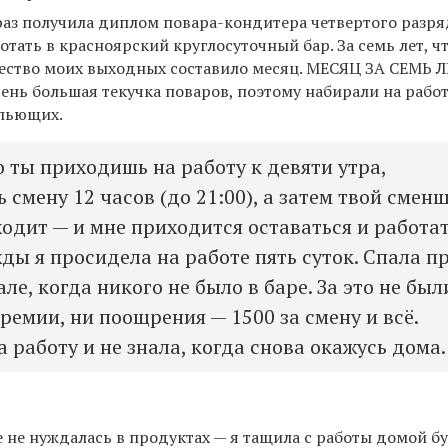
 раз получила диплом повара-кондитера четвертого разря
ботать в
красноярский
круглосуточный бар
. За семь лет,
ч
ество моих выходных составило месяц. МЕСЯЦ ЗА СЕМЬ Л
ень большая текучка поваров, поэ
тому
набирали на работ
пьющих.
о ты приходишь на работу к девяти утра,
смену 12 часов (до 21:00), а затем твой смен
ходит — и мне приходится оставаться и работа
ды я просидела на работе пять суток. Спала п
але, когда никого не было в баре. За это не был
ремии, ни поощрения — 1500 за смену и всё.
 работу и не знала, когда снова окажусь дома.
е не нуждалась в продуктах —
я
тащила с работы домой б