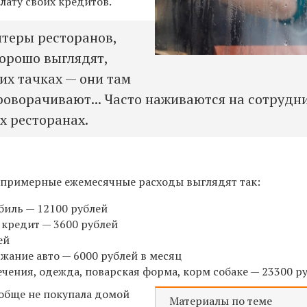
плату
своих
кредитов.
лтеры ресторанов,
хорошо выглядят,
их тачках — они там
роворачивают... Часто наживаются на сотрудни
х ресторанах.
и примерные ежемесячные расходы выглядят так:
биль — 12100 рублей
 кредит — 3600 рублей
ей
жание авто — 6000 рублей в месяц
ечения, одежда, поварская форма, корм собаке — 23300 р
обще не покупала домой
Материалы по теме