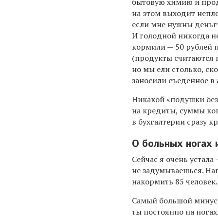
бытовую химию и про
на этом выходит непл
если мне нужны деньги
И голодной никогда не 
кормили — 50 рублей н
(продукты считаются п
но мы ели столько, ск
заносили съеденное в 
Н
икакой «подушки безо
на кредиты, суммы коп
в бухгалтерии сразу к
О б
ольных ногах 
Сейчас я очень устала
не задумываешься. Нап
накормить 85 человек.
Самый большой минус 
ты постоянно на ногах.