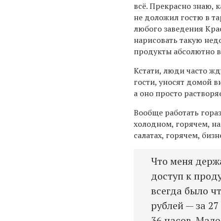
всё. Прекрасно знаю, 
не доложил
гостю в т
любого заведения Кра
нарисовать такую недо
продукты абсолютно
в
Кстати, л
юди часто жду
гости, уносят домой в
а оно просто растворя
Вообще работать г
ораз
холодном, горячем, на
салатах, горячем, бизн
Что меня держ
доступ к прод
всегда было чт
рублей — за 27
36 часов. Мало