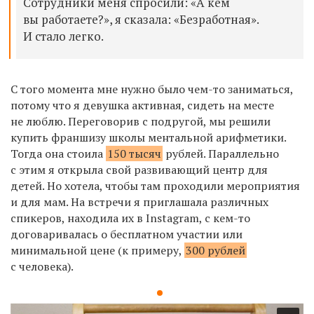
С
отрудники
меня спросили: «
А
кем
вы работаете?», я сказала: «
Б
езработная».
И с
тало легко
.
С
того момента мне нужно было чем-то заниматься,
потому что я девушка активная, сидеть на месте
не люблю. Переговорив с подругой, мы решили
купить франшизу ш
колы ментальной арифметики
.
Тогда она стоила
150 тысяч
рублей. Параллельно
с этим я открыла свой
развивающий
центр
для
детей
.
Но х
отела, чтобы там п
роходили
мероприятия
и
для
мам
.
На
встречи
я приглашала различных
спикеров, находила их в
Instagram
, с кем-то
договаривалась
о бесплатном участии или
минимальной цене
(к примеру,
300 рублей
с человека)
.