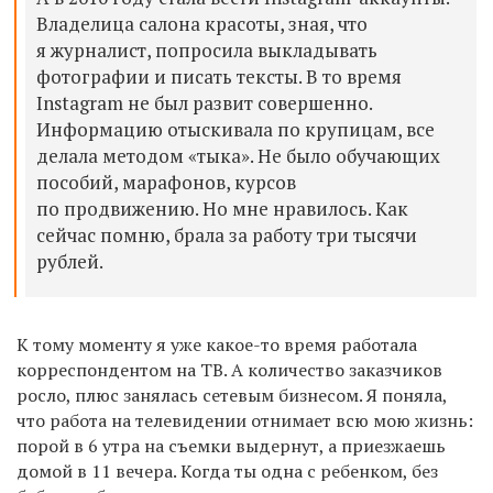
В
ладелица
салон
а
красоты,
з
на
я
, что
я журналист,
попросила выкладывать
фотографии
и
писать тексты. В то время
I
nstagram
не был развит совершенно.
И
нформацию отыскивала по крупицам, все
делала методом «тыка».
Н
е было
обучающих
пособий, марафонов, курсов
по продвижению
.
Но
мне
нравил
о
сь
. Как
сейчас помню, брала
за работу
три тысячи
рублей
.
К тому моменту я уже какое-то время работала
корреспондентом
на ТВ.
А к
оличество заказчиков
р
осло
, плюс
занялась
сетевым бизнесом.
Я поняла,
что работа на телевидении
отнимает всю мою жизнь:
порой в 6 утра на съемки выдернут, а приезжаешь
домой в 11 вечера. Когда ты одна с ребенком, без