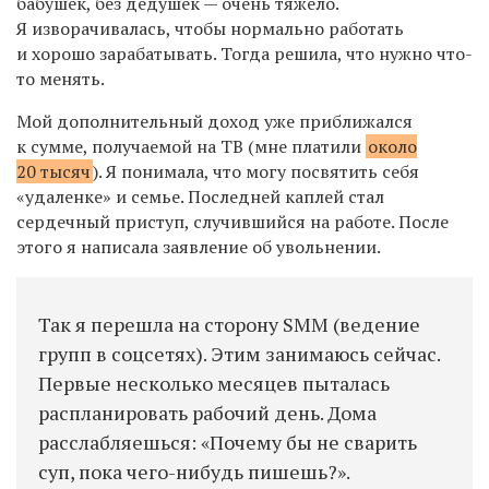
бабушек, без дедушек —
очень тяжело.
Я
изворачивалась, чтобы нормально работать
и хорошо зарабатывать.
Тогда
решила, что нужно что-
то менять.
М
ой
дополнительный доход
у
же
приближался
к
сумме, п
олучаемой
на
ТВ
(мне платили
около
20 тысяч
)
. Я понимала,
что могу посвятить себя
«удаленке» и семье.
П
оследней каплей стал
сердечный приступ, с
лучившийся
на работе. После
этого я написала заявление об увольнении.
Так я перешла на сторону SMM (ведение
групп в соцсетях). Этим занимаюсь сейчас.
Первые несколько месяцев пыталась
распланировать рабочий день. Дома
расслабляешься: «Почему бы не сварить
суп, пока чего-нибудь пишешь?».