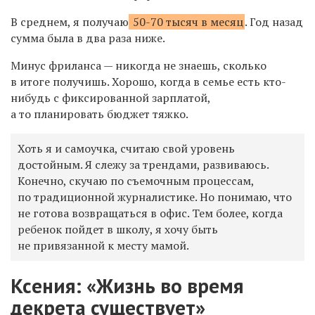
В
среднем, я получаю
50-70 тысяч в месяц
.
Год назад
с
умма была
в два раза ниже.
Минус фриланса — никогда не знаешь, сколько
в итоге получишь.
Х
орошо, когда в семье есть кто-
нибудь с фиксированной
зарплатой
,
а то планировать бюджет тяжко.
Х
оть я и самоучка, считаю
свой
уровень
достойны
м
.
Я слежу за трендами,
развиваюсь
.
Конечно,
скучаю по съемочным процессам,
по традиционной журналистике. Но понимаю, что
не готова
возвращаться в офис
. Тем более,
когда
ребенок пойдет в школу, я хочу быть
не привязанной к месту мамой.
Ксения: «Жизнь во время
декрета существует»