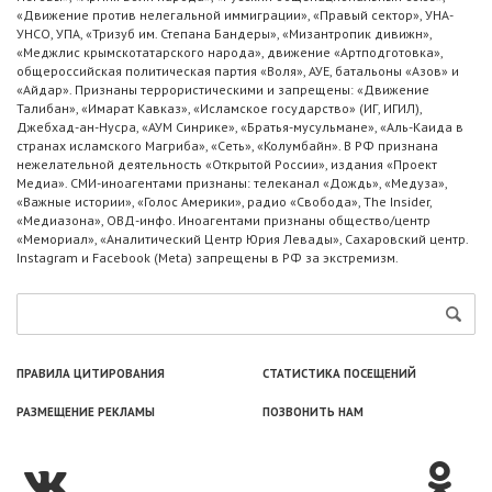
«Движение против нелегальной иммиграции», «Правый сектор», УНА-
УНСО, УПА, «Тризуб им. Степана Бандеры», «Мизантропик дивижн»,
«Меджлис крымскотатарского народа», движение «Артподготовка»,
общероссийская политическая партия «Воля», АУЕ, батальоны «Азов» и
«Айдар». Признаны террористическими и запрещены: «Движение
Талибан», «Имарат Кавказ», «Исламское государство» (ИГ, ИГИЛ),
Джебхад-ан-Нусра, «АУМ Синрике», «Братья-мусульмане», «Аль-Каида в
странах исламского Магриба», «Сеть», «Колумбайн». В РФ признана
нежелательной деятельность «Открытой России», издания «Проект
Медиа». СМИ-иноагентами признаны: телеканал «Дождь», «Медуза»,
«Важные истории», «Голос Америки», радио «Свобода», The Insider,
«Медиазона», ОВД-инфо. Иноагентами признаны общество/центр
«Мемориал», «Аналитический Центр Юрия Левады», Сахаровский центр.
Instagram и Facebook (Metа) запрещены в РФ за экстремизм.
ПРАВИЛА ЦИТИРОВАНИЯ
СТАТИСТИКА ПОСЕЩЕНИЙ
РАЗМЕЩЕНИЕ РЕКЛАМЫ
ПОЗВОНИТЬ НАМ