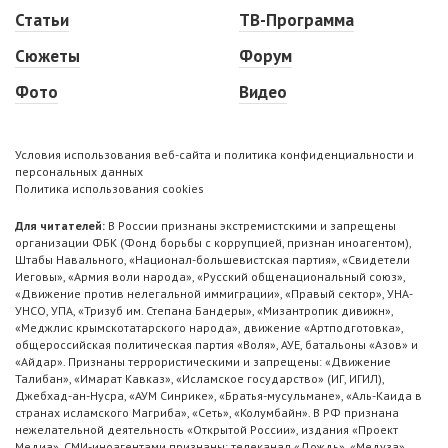
Статьи
ТВ-Программа
Сюжеты
Форум
Фото
Видео
Условия использования веб-сайта и политика конфиденциальности и
персональных данных
Политика использования cookies
Для читателей:
В России признаны экстремистскими и запрещены
организации ФБК (Фонд борьбы с коррупцией, признан иноагентом),
Штабы Навального, «Национал-большевистская партия», «Свидетели
Иеговы», «Армия воли народа», «Русский общенациональный союз»,
«Движение против нелегальной иммиграции», «Правый сектор», УНА-
УНСО, УПА, «Тризуб им. Степана Бандеры», «Мизантропик дивижн»,
«Меджлис крымскотатарского народа», движение «Артподготовка»,
общероссийская политическая партия «Воля», АУЕ, батальоны «Азов» и
«Айдар». Признаны террористическими и запрещены: «Движение
Талибан», «Имарат Кавказ», «Исламское государство» (ИГ, ИГИЛ),
Джебхад-ан-Нусра, «АУМ Синрике», «Братья-мусульмане», «Аль-Каида в
странах исламского Магриба», «Сеть», «Колумбайн». В РФ признана
нежелательной деятельность «Открытой России», издания «Проект
Медиа». СМИ-иноагентами признаны: телеканал «Дождь», «Медуза»,