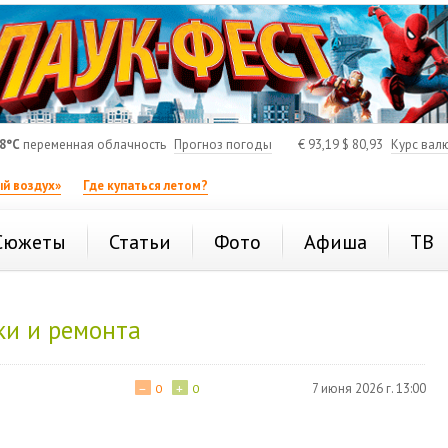
8°C
переменная облачность
Прогноз погоды
€
93,19
$
80,93
Курс вал
й воздух»
Где купаться летом?
Сюжеты
Статьи
Фото
Афиша
ТВ
ки и ремонта
−
+
7 июня 2026 г. 13:00
0
0