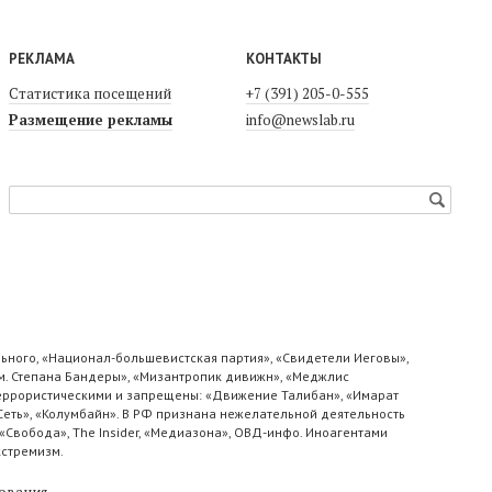
РЕКЛАМА
КОНТАКТЫ
Статистика посещений
+7 (391) 205-0-555
Размещение рекламы
info@newslab.ru
ьного, «Национал-большевистская партия», «Свидетели Иеговы»,
м. Степана Бандеры», «Мизантропик дивижн», «Меджлис
 террористическими и запрещены: «Движение Талибан», «Имарат
«Сеть», «Колумбайн». В РФ признана нежелательной деятельность
«Свобода», The Insider, «Медиазона», ОВД-инфо. Иноагентами
кстремизм.
ования
.