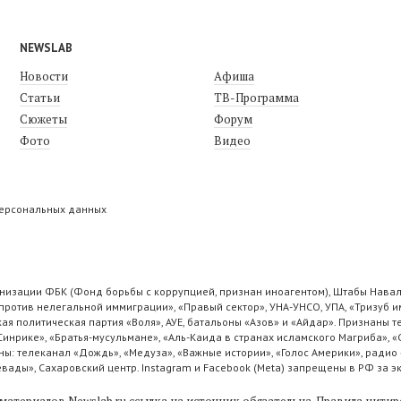
NEWSLAB
Новости
Афиша
Статьи
ТВ-Программа
Сюжеты
Форум
Фото
Видео
персональных данных
низации ФБК (Фонд борьбы с коррупцией, признан иноагентом), Штабы Навал
ротив нелегальной иммиграции», «Правый сектор», УНА-УНСО, УПА, «Тризуб и
ая политическая партия «Воля», АУЕ, батальоны «Азов» и «Айдар». Признаны
 Синрике», «Братья-мусульмане», «Аль-Каида в странах исламского Магриба», 
ы: телеканал «Дождь», «Медуза», «Важные истории», «Голос Америки», радио 
ады», Сахаровский центр. Instagram и Facebook (Metа) запрещены в РФ за э
материалов Newslab.ru ссылка на источник обязательна.
Правила цитир