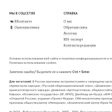
МЫ В СОЦСЕТЯХ
СПРАВКА
ВКонтакте
О нас
Одноклассники
Обратная связь
Логотип
RSS-экспорт
Контакты редакции
Условия использования веб-сайта и политика конфиденциальности и 
Политика использования cookies
Заметили ошибку? Выделите её и нажмите
Ctrl + Enter
.
Для читателей:
В России признаны экстремистскими и запрещены орга
«Армия воли народа», «Русский общенациональный союз», «Движение п
крымскотатарского народа», движение «Артподготовка», общероссийск
Кавказ», «Исламское государство» (ИГ, ИГИЛ), Джебхад-ан-Нусра, «АУМ
«Открытой России», издания «Проект Медиа». СМИ-иноагентами признан
признаны общество/центр «Мемориал», «Аналитический Центр Юрия Лев
© ООО «Лаборатория Новоcтей», 2003—2026.
При использовании 