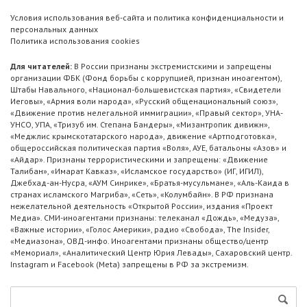
Условия использования веб-сайта и политика конфиденциальности и
персональных данных
Политика использования cookies
Для читателей:
В России признаны экстремистскими и запрещены
организации ФБК (Фонд борьбы с коррупцией, признан иноагентом),
Штабы Навального, «Национал-большевистская партия», «Свидетели
Иеговы», «Армия воли народа», «Русский общенациональный союз»,
«Движение против нелегальной иммиграции», «Правый сектор», УНА-
УНСО, УПА, «Тризуб им. Степана Бандеры», «Мизантропик дивижн»,
«Меджлис крымскотатарского народа», движение «Артподготовка»,
общероссийская политическая партия «Воля», АУЕ, батальоны «Азов» и
«Айдар». Признаны террористическими и запрещены: «Движение
Талибан», «Имарат Кавказ», «Исламское государство» (ИГ, ИГИЛ),
Джебхад-ан-Нусра, «АУМ Синрике», «Братья-мусульмане», «Аль-Каида в
странах исламского Магриба», «Сеть», «Колумбайн». В РФ признана
нежелательной деятельность «Открытой России», издания «Проект
Медиа». СМИ-иноагентами признаны: телеканал «Дождь», «Медуза»,
«Важные истории», «Голос Америки», радио «Свобода», The Insider,
«Медиазона», ОВД-инфо. Иноагентами признаны общество/центр
«Мемориал», «Аналитический Центр Юрия Левады», Сахаровский центр.
Instagram и Facebook (Metа) запрещены в РФ за экстремизм.