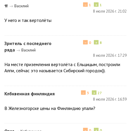
−
+
π
1
1
→
Василий
8 июля 2026 г. 21:02
У него и так вертолёты
−
+
Зритель с последнего
0
8
ряда
→
Василий
8 июля 2026 г. 17:29
На месте приземления вертолёта с Ельцицым, построили
Алпи, сейчас это называется Сибирский городок)).
−
+
Клбквенная финляндия
3
27
8 июля 2026 г. 16:39
В Железногорске цены на Финляндию упали?
−
+
Олег
0
0