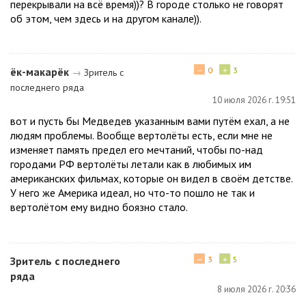
перекрывали на всё время))? В городе столько не говорят
об этом, чем здесь и на другом канале)).
−
+
ёк-макарёк
0
3
→
Зритель с
последнего ряда
10 июля 2026 г. 19:51
вот и пусть бы Медведев указанным вами путём ехал, а не
людям проблемы. Вообще вертолёты есть, если мне не
изменяет память предел его мечтаний, чтобы по-над
городами РФ вертолёты летали как в любимых им
американских фильмах, которые он видел в своём детстве.
У него же Америка идеал, но что-то пошло не так и
вертолётом ему видно боязно стало.
−
+
Зритель с последнего
3
5
ряда
8 июля 2026 г. 20:36