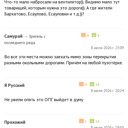
Что-то мало набросали на вентилятор)). Видимо мало тут
товарищей, которым нужна это дорога)). А где жители
Бархатово, Есаулово, Есауловки и т.д.))?
−
+
Самурай
4
4
→
Зритель с
последнего ряда
8 июля 2026 г. 23:09
Во все эти места можно заехать мимо зоны перекрытия
разными окольными дорогами. Причём на любой пузотёрке.
−
+
Я Русский
4
18
8 июля 2026 г. 20:24
Не ужели опять это ОПГ выйдет в думу
−
+
Прохожий
1
14
8 июля 2026 г. 19:50