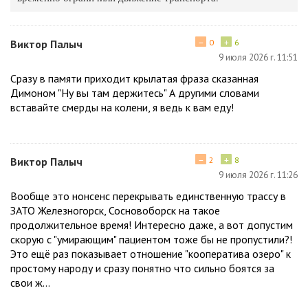
−
+
Виктор Палыч
0
6
9 июля 2026 г. 11:51
Сразу в памяти приходит крылатая фраза сказанная
Димоном "Ну вы там держитесь" А другими словами
вставайте смерды на колени, я ведь к вам еду!
−
+
Виктор Палыч
2
8
9 июля 2026 г. 11:26
Вообще это нонсенс перекрывать единственную трассу в
ЗАТО Железногорск, Сосновоборск на такое
продолжительное время! Интересно даже, а вот допустим
скорую с "умирающим" пациентом тоже бы не пропустили?!
Это ещё раз показывает отношение "кооператива озеро" к
простому народу и сразу понятно что сильно боятся за
свои ж...