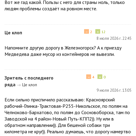
Вот же гад какой. Пользы с него для страны ноль, только
людям проблемы создаёт на ровном месте.
−
+
Це клоп
2
12
8 июля 2026 г. 22:45
Напомните другую дорогу в Железногорск? А к приезду
Медведева даже мусор из контейнеров не вывезли.
−
+
Зритель с последнего
4
0
ряда
→
Це клоп
9 июля 2026 г. 13:05
Если сильно приспичило рассказываю: Красноярский
рабочий-Глинка-Трактовая-Р255-Никольское, по полям на
Челноково-Бархатово, по полям до Сосновоборска, там по
Заводской на 4 район-Новый Путь-КПП2)). Ну или в
обратном направлении)). Для бешеной собаки три
километра не круг)). Реально думаешь, что дорогу намертво