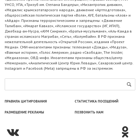
УНСО, УПА, «Тризуб им. Степана Бандеры», «Мизантропик дивижн»,
«Меджлис крымскотатарского народа», движение «Артподготовка»,
общероссийская политическая партия «Воля», АУЕ, батальоны «Азов» и
«Айдар». Признаны террористическими и запрещены: «Движение
Талибан», «Имарат Кавказ», «Исламское государство» (ИГ, ИГИЛ),
Джебхад-ан-Нусра, «АУМ Синрике», «Братья-мусульмане», «Аль-Каида в
странах исламского Магриба», «Сеть», «Колумбайн». В РФ признана
нежелательной деятельность «Открытой России», издания «Проект
Медиа». СМИ-иноагентами признаны: телеканал «Дождь», «Медуза»,
«Важные истории», «Голос Америки», радио «Свобода», The Insider,
«Медиазона», ОВД-инфо. Иноагентами признаны общество/центр
«Мемориал», «Аналитический Центр Юрия Левады», Сахаровский центр.
Instagram и Facebook (Metа) запрещены в РФ за экстремизм.
ПРАВИЛА ЦИТИРОВАНИЯ
СТАТИСТИКА ПОСЕЩЕНИЙ
РАЗМЕЩЕНИЕ РЕКЛАМЫ
ПОЗВОНИТЬ НАМ