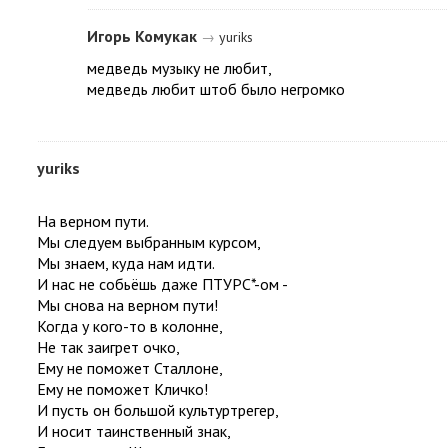
Игорь Комукак
→
yuriks
медведь музыку не любит,
медведь любит штоб было негромко
yuriks
На верном пути.
Мы следуем выбранным курсом,
Мы знаем, куда нам идти.
И нас не собьёшь даже ПТУРС*-ом -
Мы снова на верном пути!
Когда у кого-то в колонне,
Не так заигрет очко,
Ему не поможет Сталлоне,
Ему не поможет Кличко!
И пусть он большой культуртрегер,
И носит таинственный знак,