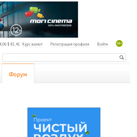
18+
4,06
$
81,41
Курс валют
Регистрация профиля
Войти
Форум