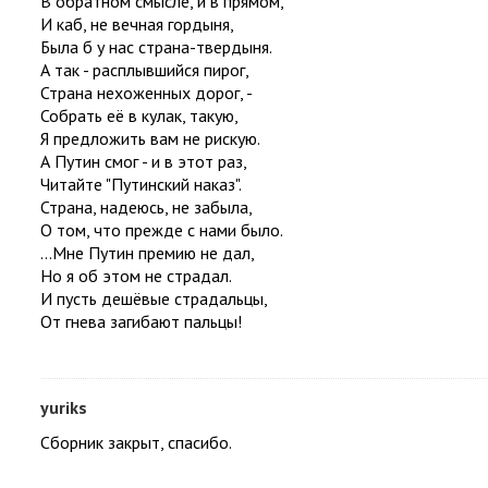
В обратном смысле, и в прямом,
И каб, не вечная гордыня,
Была б у нас страна-твердыня.
А так - расплывшийся пирог,
Страна нехоженных дорог, -
Собрать её в кулак, такую,
Я предложить вам не рискую.
А Путин смог - и в этот раз,
Читайте "Путинский наказ".
Страна, надеюсь, не забыла,
О том, что прежде с нами было.
...Мне Путин премию не дал,
Но я об этом не страдал.
И пусть дешёвые страдальцы,
От гнева загибают пальцы!
yuriks
Сборник закрыт, спасибо.