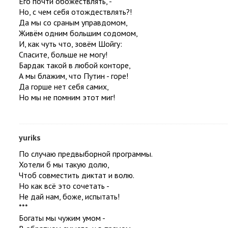
Его почти обожествлять, -
Но, с чем себя отождествлять?!
Да мы со сраным управдомом,
Живём одним большим содомом,
И, как чуть что, зовём Шойгу:
Спасите, больше не могу!
Бардак такой в любой конторе,
А мы блажим, что Путин - горе!
Да горше нет себя самих,
Но мы не помним этот миг!
yuriks
По случаю предвыборной программы.
Хотели б мы такую долю,
Чтоб совместить диктат и волю.
Но как всё это сочетать -
Не дай нам, боже, испытать!
***
Богаты мы чужим умом -