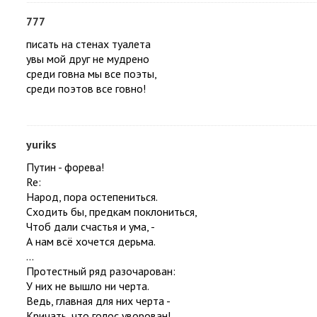
777
писать на стенах туалета
увы мой друг не мудрено
среди говна мы все поэты,
среди поэтов все говно!
yuriks
Путин - форева!
Re:
Народ, пора остепениться.
Сходить бы, предкам поклониться,
Чтоб дали счастья и ума, -
А нам всё хочется дерьма.
...
Протестный ряд разочарован:
У них не вышло ни черта.
Ведь, главная для них черта -
Кричать, что голос уворован!