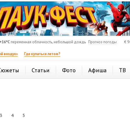
+16°C
переменная облачность, небольшой дождь
Прогноз погоды
€
9
й воздух»
Где купаться летом?
Сюжеты
Статьи
Фото
Афиша
ТВ
3
4
5