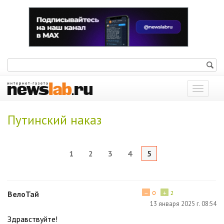
Показат
меню
Путинский наказ
1
2
3
4
5
−
+
ВелоТай
0
2
13 января 2025 г. 08:54
Здравствуйте!