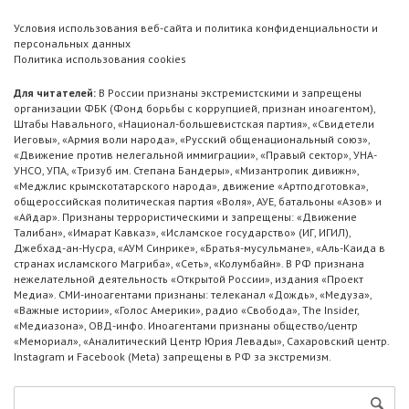
Условия использования веб-сайта и политика конфиденциальности и
персональных данных
Политика использования cookies
Для читателей:
В России признаны экстремистскими и запрещены
организации ФБК (Фонд борьбы с коррупцией, признан иноагентом),
Штабы Навального, «Национал-большевистская партия», «Свидетели
Иеговы», «Армия воли народа», «Русский общенациональный союз»,
«Движение против нелегальной иммиграции», «Правый сектор», УНА-
УНСО, УПА, «Тризуб им. Степана Бандеры», «Мизантропик дивижн»,
«Меджлис крымскотатарского народа», движение «Артподготовка»,
общероссийская политическая партия «Воля», АУЕ, батальоны «Азов» и
«Айдар». Признаны террористическими и запрещены: «Движение
Талибан», «Имарат Кавказ», «Исламское государство» (ИГ, ИГИЛ),
Джебхад-ан-Нусра, «АУМ Синрике», «Братья-мусульмане», «Аль-Каида в
странах исламского Магриба», «Сеть», «Колумбайн». В РФ признана
нежелательной деятельность «Открытой России», издания «Проект
Медиа». СМИ-иноагентами признаны: телеканал «Дождь», «Медуза»,
«Важные истории», «Голос Америки», радио «Свобода», The Insider,
«Медиазона», ОВД-инфо. Иноагентами признаны общество/центр
«Мемориал», «Аналитический Центр Юрия Левады», Сахаровский центр.
Instagram и Facebook (Metа) запрещены в РФ за экстремизм.