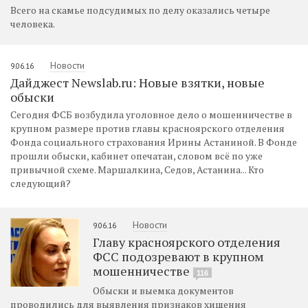
Всего на скамье подсудимых по делу оказались четыре
человека.
Новости
9.06.16
Дайджест Newslab.ru: Новые взятки, новые
обыски
Сегодня ФСБ возбудила уголовное дело о мошенничестве в
крупном размере против главы красноярского отделения
Фонда социального страхования Ирины Астаниной. В Фонде
прошли обыски, кабинет опечатан, словом всё по уже
привычной схеме. Маршалкина, Седов, Астанина... Кто
следующий?
Новости
9.06.16
Главу красноярского отделения
ФСС подозревают в крупном
мошенничестве
116
Обыски и выемка документов
проводились для выявления признаков хищения