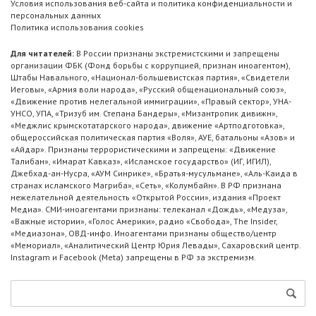
Условия использования веб-сайта и политика конфиденциальности и
персональных данных
Политика использования cookies
Для читателей:
В России признаны экстремистскими и запрещены
организации ФБК (Фонд борьбы с коррупцией, признан иноагентом),
Штабы Навального, «Национал-большевистская партия», «Свидетели
Иеговы», «Армия воли народа», «Русский общенациональный союз»,
«Движение против нелегальной иммиграции», «Правый сектор», УНА-
УНСО, УПА, «Тризуб им. Степана Бандеры», «Мизантропик дивижн»,
«Меджлис крымскотатарского народа», движение «Артподготовка»,
общероссийская политическая партия «Воля», АУЕ, батальоны «Азов» и
«Айдар». Признаны террористическими и запрещены: «Движение
Талибан», «Имарат Кавказ», «Исламское государство» (ИГ, ИГИЛ),
Джебхад-ан-Нусра, «АУМ Синрике», «Братья-мусульмане», «Аль-Каида в
странах исламского Магриба», «Сеть», «Колумбайн». В РФ признана
нежелательной деятельность «Открытой России», издания «Проект
Медиа». СМИ-иноагентами признаны: телеканал «Дождь», «Медуза»,
«Важные истории», «Голос Америки», радио «Свобода», The Insider,
«Медиазона», ОВД-инфо. Иноагентами признаны общество/центр
«Мемориал», «Аналитический Центр Юрия Левады», Сахаровский центр.
Instagram и Facebook (Metа) запрещены в РФ за экстремизм.