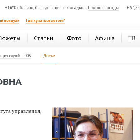
+16°C
облачно, без существенных осадков
Прогноз погоды
€
94,8
й воздух»
Где купаться летом?
Сюжеты
Статьи
Фото
Афиша
ТВ
ция службы 005
Досье
ОВНА
тута управления,