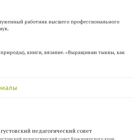
служенный работник высшего профессионального
аук.
природы), книги, вязание. «Выращиваю тыквы, как
риалы
вгустовский педагогический совет
стовский педагогический совет Красноярского края.