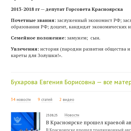
2013-2018 гг — депутат Горсовета Красноярска
Почетные звания:
заслуженный экономист РФ; за
образования РФ; доцент, кандидат экономических н
Семейное положение:
замужем; сын.
Увлечения:
история (пародии развития общества и 
кареты для Золушки!».
Бухарова Евгения Борисовна — все мате
34
новости
9
статей
2
видео
Новости
23.08.25
В Красноярске прошел краевой а
В Красноярске прошел традиционный авгу