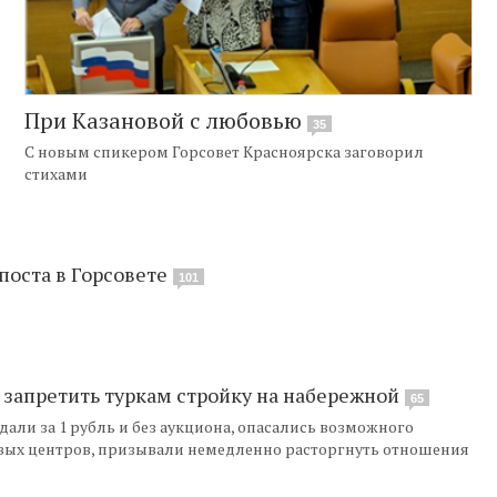
При Казановой с любовью
35
С новым спикером Горсовет Красноярска заговорил
стихами
поста в Горсовете
101
 запретить туркам стройку на набережной
65
дали за 1 рубль и без аукциона, опасались возможного
говых центров, призывали немедленно расторгнуть отношения
.