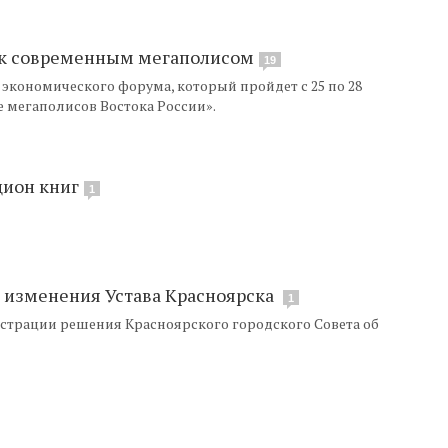
ск современным мегаполисом
19
 экономического форума, который пройдет с 25 по 28
е мегаполисов Востока России».
цион книг
1
 изменения Устава Красноярска
1
страции решения Красноярского городского Совета об