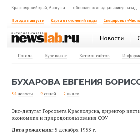
Красноярский край, 9 августа
обновлено: двадцать минут назад
Погода в августе
Карта отключений воды
Спецпроект «Чисты
Новости
Погода
Курс валют
Каталог сайтов
Информа
БУХАРОВА ЕВГЕНИЯ БОРИС
34
новости
9
статей
2
видео
Экс-депутат Горсовета Красноярска, директор инсти
экономики и природопользования СФУ
Дата рождения:
5 декабря 1953 г.