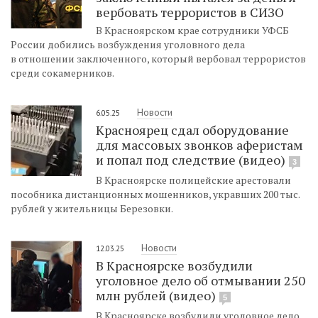
вербовать террористов в СИЗО
В Красноярском крае сотрудники УФСБ
России добились возбуждения уголовного дела
в отношении заключенного, который вербовал террористов
среди сокамерников.
Новости
6.05.25
Красноярец сдал оборудование
для массовых звонков аферистам
и попал под следствие (видео)
3
В Красноярске полицейские арестовали
пособника дистанционных мошенников, укравших 200 тыс.
рублей у жительницы Березовки.
Новости
12.03.25
В Красноярске возбудили
уголовное дело об отмывании 250
млн рублей (видео)
5
В Красноярске возбудили уголовное дело