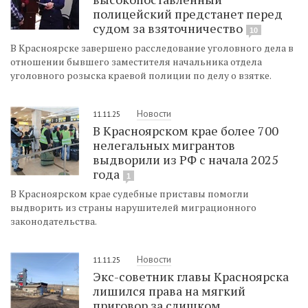
полицейский предстанет перед
судом за взяточничество
10
В Красноярске завершено расследование уголовного дела в
отношении бывшего заместителя начальника отдела
уголовного розыска краевой полиции по делу о взятке.
Новости
11.11.25
В Красноярском крае более 700
нелегальных мигрантов
выдворили из РФ с начала 2025
года
1
В Красноярском крае судебные приставы помогли
выдворить из страны нарушителей миграционного
законодательства.
Новости
11.11.25
Экс-советник главы Красноярска
лишился права на мягкий
приговор за слишком