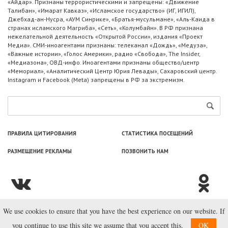
«Айдар». Признаны террористическими и запрещены: «Движение
Талибан», «Имарат Кавказ», «Исламское государство» (ИГ, ИГИЛ),
Джебхад-ан-Нусра, «АУМ Синрике», «Братья-мусульмане», «Аль-Каида в
странах исламского Магриба», «Сеть», «Колумбайн». В РФ признана
нежелательной деятельность «Открытой России», издания «Проект
Медиа». СМИ-иноагентами признаны: телеканал «Дождь», «Медуза»,
«Важные истории», «Голос Америки», радио «Свобода», The Insider,
«Медиазона», ОВД-инфо. Иноагентами признаны общество/центр
«Мемориал», «Аналитический Центр Юрия Левады», Сахаровский центр.
Instagram и Facebook (Metа) запрещены в РФ за экстремизм.
ПРАВИЛА ЦИТИРОВАНИЯ
СТАТИСТИКА ПОСЕЩЕНИЙ
РАЗМЕЩЕНИЕ РЕКЛАМЫ
ПОЗВОНИТЬ НАМ
We use cookies to ensure that you have the best experience on our website. If
© ООО «Лаборатория Новоcтей», 2003—2026.
you continue to use this site we assume that you accept this.
OK