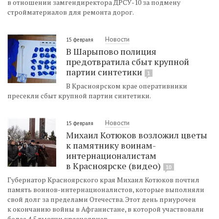
в отношении замгендиректора ДРСУ-10 за подмену
стройматериалов для ремонта дорог.
Новости
15 февраля
В Шарыпово полиция
предотвратила сбыт крупной
партии синтетики
1
В Красноярском крае оперативники
пресекли сбыт крупной партии синтетики.
Новости
15 февраля
Михаил Котюков возложил цветы
к памятнику воинам-
интернационалистам
в Красноярске (видео)
10
Губернатор Красноярского края Михаил Котюков почтил
память воинов-интернационалистов, которые выполняли
свой долг за пределами Отечества. Этот день приурочен
к окончанию войны в Афганистане, в которой участвовали
более 4,5 тысячи красноярцев.