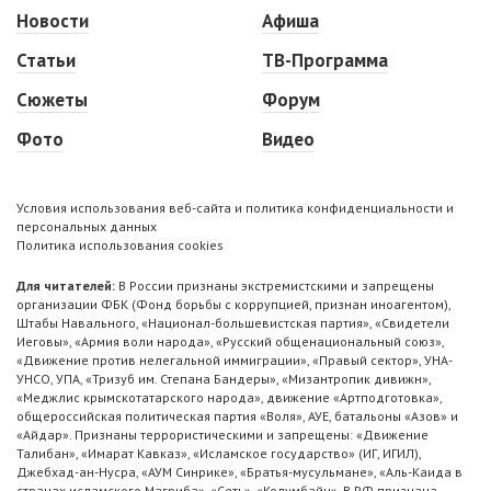
Новости
Афиша
Статьи
ТВ-Программа
Сюжеты
Форум
Фото
Видео
Условия использования веб-сайта и политика конфиденциальности и
персональных данных
Политика использования cookies
Для читателей:
В России признаны экстремистскими и запрещены
организации ФБК (Фонд борьбы с коррупцией, признан иноагентом),
Штабы Навального, «Национал-большевистская партия», «Свидетели
Иеговы», «Армия воли народа», «Русский общенациональный союз»,
«Движение против нелегальной иммиграции», «Правый сектор», УНА-
УНСО, УПА, «Тризуб им. Степана Бандеры», «Мизантропик дивижн»,
«Меджлис крымскотатарского народа», движение «Артподготовка»,
общероссийская политическая партия «Воля», АУЕ, батальоны «Азов» и
«Айдар». Признаны террористическими и запрещены: «Движение
Талибан», «Имарат Кавказ», «Исламское государство» (ИГ, ИГИЛ),
Джебхад-ан-Нусра, «АУМ Синрике», «Братья-мусульмане», «Аль-Каида в
странах исламского Магриба», «Сеть», «Колумбайн». В РФ признана