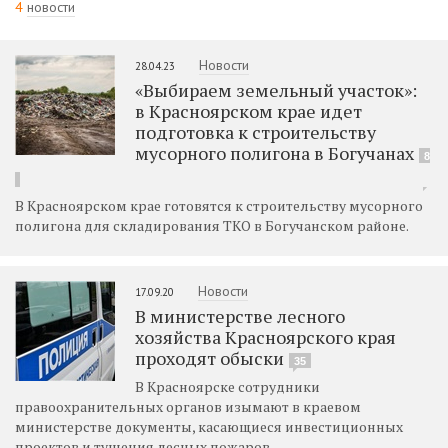
4
новости
Новости
28.04.23
«Выбираем земельный участок»:
в Красноярском крае идет
подготовка к строительству
мусорного полигона в Богучанах
8
В Красноярском крае готовятся к строительству мусорного
полигона для складирования ТКО в Богучанском районе.
Новости
17.09.20
В министерстве лесного
хозяйства Красноярского края
проходят обыски
35
В Красноярске сотрудники
правоохранительных органов изымают в краевом
министерстве документы, касающиеся инвестиционных
проектов и тушения лесных пожаров.