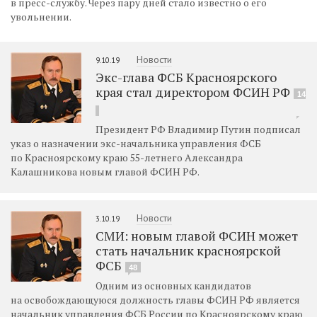
в пресс-службу. Через пару дней стало известно о его
увольнении.
Новости
9.10.19
Экс-глава ФСБ Красноярского
края стал директором ФСИН РФ
14
Президент РФ Владимир Путин подписал
указ о назначении экс-начальника управления ФСБ
по Красноярскому краю 55-летнего Александра
Калашникова новым главой ФСИН РФ.
Новости
3.10.19
СМИ: новым главой ФСИН может
стать начальник красноярской
ФСБ
48
Одним из основных кандидатов
на освобождающуюся должность главы ФСИН РФ является
начальник управления ФСБ России по Красноярскому краю