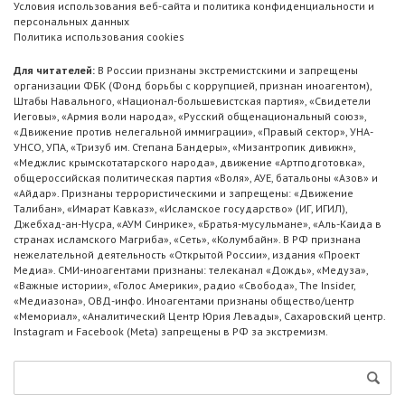
Условия использования веб-сайта и политика конфиденциальности и
персональных данных
Политика использования cookies
Для читателей:
В России признаны экстремистскими и запрещены
организации ФБК (Фонд борьбы с коррупцией, признан иноагентом),
Штабы Навального, «Национал-большевистская партия», «Свидетели
Иеговы», «Армия воли народа», «Русский общенациональный союз»,
«Движение против нелегальной иммиграции», «Правый сектор», УНА-
УНСО, УПА, «Тризуб им. Степана Бандеры», «Мизантропик дивижн»,
«Меджлис крымскотатарского народа», движение «Артподготовка»,
общероссийская политическая партия «Воля», АУЕ, батальоны «Азов» и
«Айдар». Признаны террористическими и запрещены: «Движение
Талибан», «Имарат Кавказ», «Исламское государство» (ИГ, ИГИЛ),
Джебхад-ан-Нусра, «АУМ Синрике», «Братья-мусульмане», «Аль-Каида в
странах исламского Магриба», «Сеть», «Колумбайн». В РФ признана
нежелательной деятельность «Открытой России», издания «Проект
Медиа». СМИ-иноагентами признаны: телеканал «Дождь», «Медуза»,
«Важные истории», «Голос Америки», радио «Свобода», The Insider,
«Медиазона», ОВД-инфо. Иноагентами признаны общество/центр
«Мемориал», «Аналитический Центр Юрия Левады», Сахаровский центр.
Instagram и Facebook (Metа) запрещены в РФ за экстремизм.