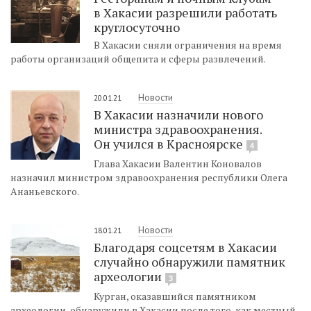
в Хакасии разрешили работать
круглосуточно
В Хакасии сняли ограничения на время
работы организаций общепита и сферы развлечений.
Новости
20.01.21
В Хакасии назначили нового
министра здравоохранения.
Он учился в Красноярске
4
Глава Хакасии Валентин Коновалов
назначил министром здравоохранения республики Олега
Ананьевского.
Новости
18.01.21
Благодаря соцсетям в Хакасии
случайно обнаружили памятник
археологии
3
Курган, оказавшийся памятником
археологии, обнаружили в Хакасии после того, как местный