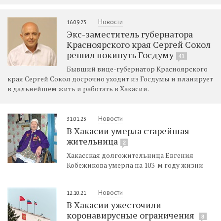
Новости
16.09.23
Экс-заместитель губернатора
Красноярского края Сергей Сокол
решил покинуть Госдуму
41
Бывший вице-губернатор Красноярского
края Сергей Сокол досрочно уходит из Госдумы и планирует
в дальнейшем жить и работать в Хакасии.
Новости
31.01.23
В Хакасии умерла старейшая
жительница
2
Хакасская долгожительница Евгения
Кобежикова умерла на 103-м году жизни
Новости
12.10.21
В Хакасии ужесточили
коронавирусные ограничения
8