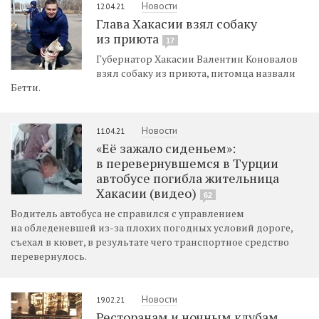
Новости
12.04.21
Глава Хакасии взял собаку
из приюта
17
Губернатор Хакасии Валентин Коновалов
взял собаку из приюта, питомца назвали
Бетти.
Новости
11.04.21
«Её зажало сиденьем»:
в перевернувшемся в Турции
автобусе погибла жительница
Хакасии (видео)
62
Водитель автобуса не справился с управлением
на обледеневшей из-за плохих погодных условий дороге,
съехал в кювет, в результате чего транспортное средство
перевернулось.
Новости
19.02.21
Ресторанам и ночным клубам