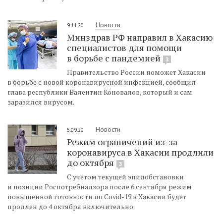
Новости
9.11.20
Минздрав РФ направил в Хакасию
специалистов для помощи
в борьбе с пандемией
3
Правительство России поможет Хакасии
в борьбе с новой коронавирусной инфекцией, сообщил
глава республики Валентин Коновалов, который и сам
заразился вирусом.
Новости
5.09.20
Режим ограничений из-за
коронавируса в Хакасии продлили
до октября
3
С учетом текущей эпидобстановки
и позиции Роспотребнадзора после 6 сентября режим
повышенной готовности по Covid-19 в Хакасии будет
продлен до 4 октября включительно.