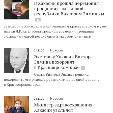
В Хакасии прошла церемония
прощания с экс-главой
республики Виктором Зиминым
13
25 ноября в Хакасском национальном краеведческом музее
имени Л.Р. Кызласова прошла церемония прощания
с бывшим главой республики Виктором Зиминым.
Новости
24.11.20
Экс-главу Хакасии Виктора
Зимина похоронят
в Красноярском крае
1
Семья Виктора Зимина решила
похоронить его рядом с родителями в родной деревне
в Красноярском крае.
Новости
23.11.20
Министр здравоохранения
Хакасии уволился