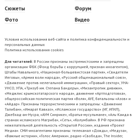
Сюжеты
Форум
Фото
Видео
Условия использования веб-сайта и политика конфиденциальности и
персональных данных
Политика использования cookies
Для читателей:
В России признаны экстремистскими и запрещены
организации ФБК (Фонд борьбы с коррупцией, признан иноагентом),
Штабы Навального, «Национал-большевистская партия», «Свидетели
Иеговы», «Армия воли народа», «Русский общенациональный союз»,
«Движение против нелегальной иммиграции», «Правый сектор», УНА-
УНСО, УПА, «Тризуб им. Степана Бандеры», «Мизантропик дивижн»,
«Меджлис крымскотатарского народа», движение «Артподготовка»,
общероссийская политическая партия «Воля», АУЕ, батальоны «Азов» и
«Айдар». Признаны террористическими и запрещены: «Движение
Талибан», «Имарат Кавказ», «Исламское государство» (ИГ, ИГИЛ),
Джебхад-ан-Нусра, «АУМ Синрике», «Братья-мусульмане», «Аль-Каида в
странах исламского Магриба», «Сеть», «Колумбайн». В РФ признана
нежелательной деятельность «Открытой России», издания «Проект
Медиа». СМИ-иноагентами признаны: телеканал «Дождь», «Медуза»,
«Важные истории», «Голос Америки», радио «Свобода», The Insider,