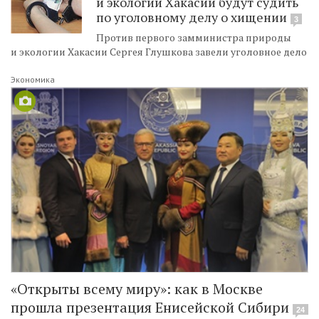
и экологии Хакасии будут судить
по уголовному делу о хищении
3
Против первого замминистра природы
и экологии Хакасии Сергея Глушкова завели уголовное дело
Экономика
«Открыты всему миру»: как в Москве
прошла презентация Енисейской Сибири
24