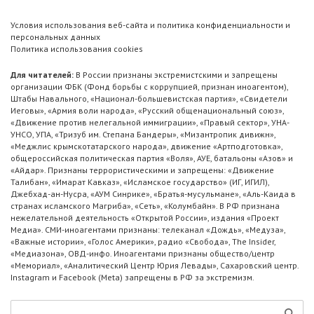
Условия использования веб-сайта и политика конфиденциальности и
персональных данных
Политика использования cookies
Для читателей:
В России признаны экстремистскими и запрещены
организации ФБК (Фонд борьбы с коррупцией, признан иноагентом),
Штабы Навального, «Национал-большевистская партия», «Свидетели
Иеговы», «Армия воли народа», «Русский общенациональный союз»,
«Движение против нелегальной иммиграции», «Правый сектор», УНА-
УНСО, УПА, «Тризуб им. Степана Бандеры», «Мизантропик дивижн»,
«Меджлис крымскотатарского народа», движение «Артподготовка»,
общероссийская политическая партия «Воля», АУЕ, батальоны «Азов» и
«Айдар». Признаны террористическими и запрещены: «Движение
Талибан», «Имарат Кавказ», «Исламское государство» (ИГ, ИГИЛ),
Джебхад-ан-Нусра, «АУМ Синрике», «Братья-мусульмане», «Аль-Каида в
странах исламского Магриба», «Сеть», «Колумбайн». В РФ признана
нежелательной деятельность «Открытой России», издания «Проект
Медиа». СМИ-иноагентами признаны: телеканал «Дождь», «Медуза»,
«Важные истории», «Голос Америки», радио «Свобода», The Insider,
«Медиазона», ОВД-инфо. Иноагентами признаны общество/центр
«Мемориал», «Аналитический Центр Юрия Левады», Сахаровский центр.
Instagram и Facebook (Metа) запрещены в РФ за экстремизм.