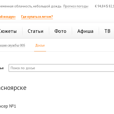
еменная облачность, небольшой дождь
Прогноз погоды
€
94,84
$
82,
й воздух»
Где купаться летом?
Сюжеты
Статьи
Фото
Афиша
ТВ
ция службы 005
Досье
сье
асноярске
ансер №1