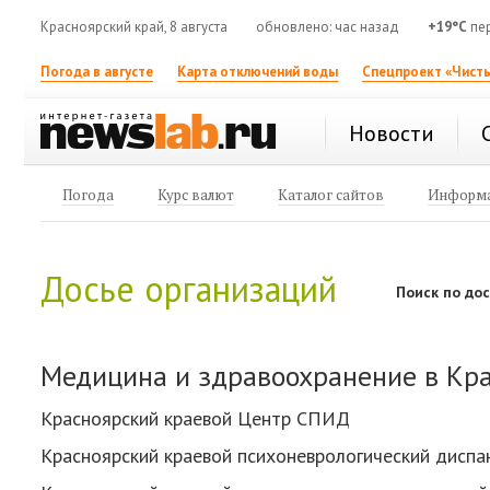
Красноярский край, 8 августа
обновлено: час назад
+19°C
пер
Погода в августе
Карта отключений воды
Спецпроект «Чисты
Новости
Погода
Курс валют
Каталог сайтов
Информа
Досье организаций
Поиск по до
Медицина и здравоохранение в Кр
Красноярский краевой Центр СПИД
Красноярский краевой психоневрологический дисп