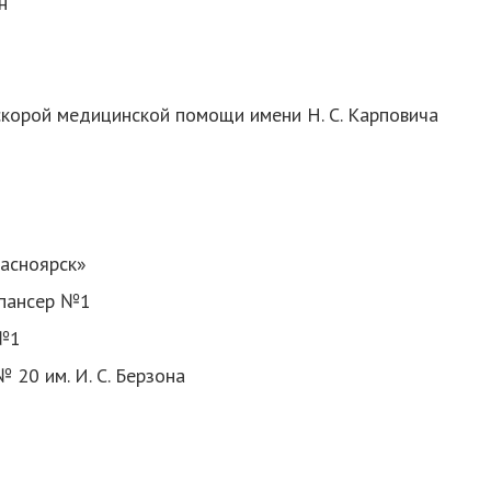
н
корой медицинской помощи имени Н. С. Карповича
асноярск»
спансер №1
 №1
20 им. И. С. Берзона