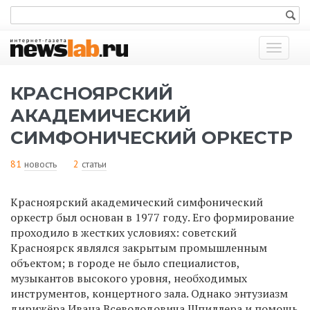
Показат
меню
КРАСНОЯРСКИЙ
АКАДЕМИЧЕСКИЙ
СИМФОНИЧЕСКИЙ ОРКЕСТР
81
новость
2
статьи
Красноярский академический симфонический
оркестр
был основан в 1977 году
. Е
го формировани
е
проходило в жестких условиях:
советский
Красноярск являлся закрытым промышленным
объектом
;
в городе не было специалистов,
музыкантов высокого уровня, необходимых
инструментов, концертн
ого
зал
а
. Однако энтузиазм
дириж
ё
ра
Ивана Всеволодовича Шпиллера
и помощь