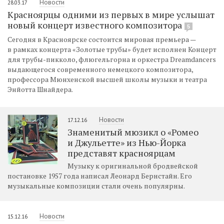
Новости
28.03.17
Красноярцы одними из первых в мире услышат
новый концерт известного композитора
5
Сегодня в Красноярске состоится мировая премьера —
в рамках концерта «Золотые трубы» будет исполнен Концерт
для трубы-пикколо, флюгельгорна и оркестра Dreamdancers
выдающегося современного немецкого композитора,
профессора Мюнхенской высшей школы музыки и театра
Энйотта Шнайдера.
Новости
17.12.16
Знаменитый мюзикл о «Ромео
и Джульетте» из Нью-Йорка
представят красноярцам
Музыку к оригинальной бродвейской
постановке 1957 года написал Леонард Бернстайн. Его
музыкальные композиции стали очень популярны.
Новости
15.12.16