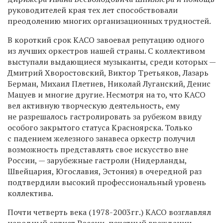
руководителей края тех лет способствовали
преодолению многих организационных трудностей.
В короткий срок КАСО завоевал репутацию одного
из лучших оркестров нашей страны. С коллективом
выступали выдающиеся музыканты, среди которых —
Дмитрий Хворостовский, Виктор Третьяков, Лазарь
Берман, Михаил Плетнев, Николай Луганский, Денис
Мацуев и многие другие. Несмотря на то, что КАСО
вел активную творческую деятельность, ему
не разрешалось гастролировать за рубежом ввиду
особого закрытого статуса Красноярска. Только
с падением железного занавеса оркестр получил
возможность представлять свое искусство вне
России, — зарубежные гастроли (Нидерланды,
Швейцария, Югославия, Эстония) в очередной раз
подтвердили высокий профессиональный уровень
коллектива.
Почти четверть века (1978-2003гг.) КАСО возглавлял
народный артист России, почетный гражданин