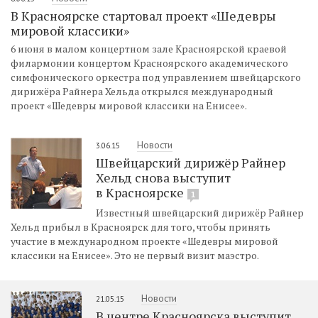
В Красноярске стартовал проект «Шедевры
мировой классики»
6 июня в малом концертном зале Красноярской краевой
филармонии концертом Красноярского академического
симфонического оркестра под управлением швейцарского
дирижёра Райнера Хельда открылся международный
проект «Шедевры мировой классики на Енисее».
Новости
3.06.15
Швейцарский дирижёр Райнер
Хельд снова выступит
в Красноярске
1
Известный швейцарский дирижёр Райнер
Хельд прибыл в Красноярск для того, чтобы принять
участие в международном проекте «Шедевры мировой
классики на Енисее». Это не первый визит маэстро.
Новости
21.05.15
В центре Красноярска выступит