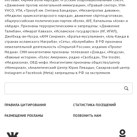
«Движение против нелегальной иммиграции», «Правый сектор», УНА-
УНСО, УПА, «Тризуб им. Степана Бандеры», «Мизантропик дивижн»,
«Меджлис крымскотатарского народа», движение «Артподготовка»,
общероссийская политическая партия «Воля», АУЕ, батальоны «Азов» и
«Айдар». Признаны террористическими и запрещены: «Движение
Талибан», «Имарат Кавказ», «Исламское государство» (ИГ, ИГИЛ),
Джебхад-ан-Нусра, «АУМ Синрике», «Братья-мусульмане», «Аль-Каида в
странах исламского Магриба», «Сеть», «Колумбайн». В РФ признана
нежелательной деятельность «Открытой России», издания «Проект
Медиа». СМИ-иноагентами признаны: телеканал «Дождь», «Медуза»,
«Важные истории», «Голос Америки», радио «Свобода», The Insider,
«Медиазона», ОВД-инфо. Иноагентами признаны общество/центр
«Мемориал», «Аналитический Центр Юрия Левады», Сахаровский центр.
Instagram и Facebook (Metа) запрещены в РФ за экстремизм.
ПРАВИЛА ЦИТИРОВАНИЯ
СТАТИСТИКА ПОСЕЩЕНИЙ
РАЗМЕЩЕНИЕ РЕКЛАМЫ
ПОЗВОНИТЬ НАМ